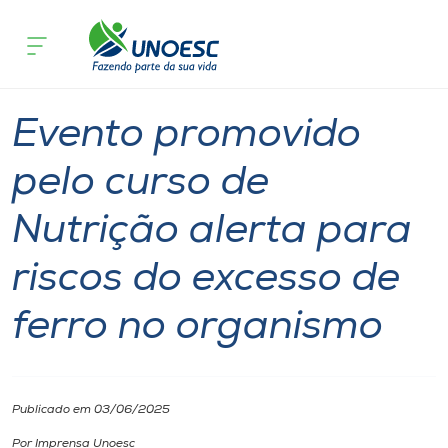
Página inicial
O que acontece
Evento promovido pelo curso de Nutriç
Cursos
Graduação
Notícia
Seminário
Joaçaba
Onde estamos
Evento promovido
Pesquisa
pelo curso de
Nutrição alerta para
Atendimento ao Estudante
riscos do excesso de
Portal de Ensino
ferro no organismo
A
Unoesc
Publicado em 03/06/2025
Internacionalização
Por Imprensa Unoesc