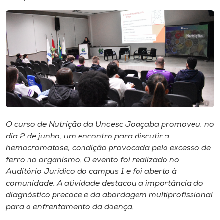
I.nova
Diplomados
Cultura
CPA
O curso de Nutrição da Unoesc Joaçaba promoveu, no
dia 2 de junho, um encontro para discutir a
Biblioteca
hemocromatose, condição provocada pelo excesso de
ferro no organismo. O evento foi realizado no
Editora
Auditório Jurídico do campus 1 e foi aberto à
comunidade. A atividade destacou a importância do
diagnóstico precoce e da abordagem multiprofissional
Rádio
para o enfrentamento da doença.