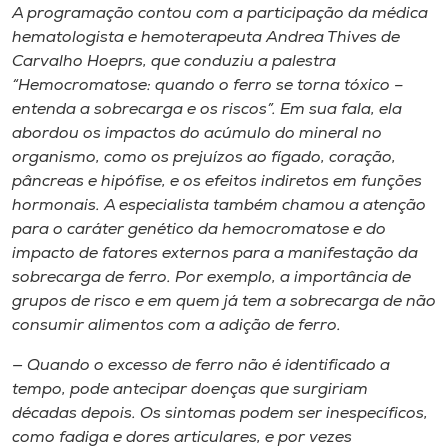
Museu
A programação contou com a participação da médica
hematologista e hemoterapeuta Andrea Thives de
Carvalho Hoeprs, que conduziu a palestra
Unoesc
“Hemocromatose: quando o ferro se torna tóxico –
Store
entenda a sobrecarga e os riscos”. Em sua fala, ela
abordou os impactos do acúmulo do mineral no
organismo, como os prejuízos ao fígado, coração,
pâncreas e hipófise, e os efeitos indiretos em funções
Selecione
hormonais. A especialista também chamou a atenção
o idioma
para o caráter genético da hemocromatose e do
impacto de fatores externos para a manifestação da
sobrecarga de ferro. Por exemplo, a importância de
A+
grupos de risco e em quem já tem a sobrecarga de não
A-
consumir alimentos com a adição de ferro.
— Quando o excesso de ferro não é identificado a
tempo, pode antecipar doenças que surgiriam
décadas depois. Os sintomas podem ser inespecíficos,
como fadiga e dores articulares, e por vezes