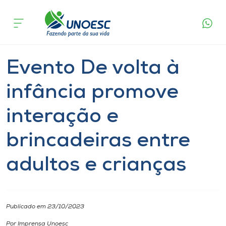
Página
O que
Evento De volta à infância promove interação
inicial
acontece
e brincadeiras entre adultos e crianças
Cursos
Graduação
Notícia
Inserção Social
Joaçaba
Onde estamos
Evento De volta à
Pesquisa
infância promove
interação e
Atendimento ao Estudante
brincadeiras entre
Portal de Ensino
adultos e crianças
A
Unoesc
Publicado em 23/10/2023
Internacionalização
Por Imprensa Unoesc