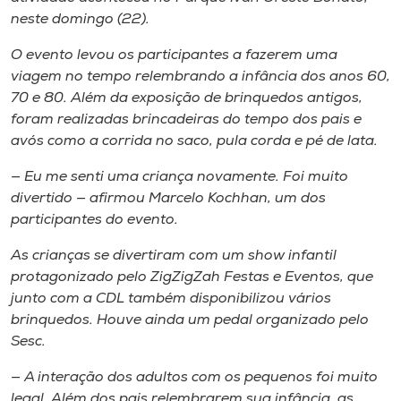
Museu
neste domingo (22).
O evento levou os participantes a fazerem uma
Unoesc
viagem no tempo relembrando a infância dos anos 60,
Store
70 e 80. Além da exposição de brinquedos antigos,
foram realizadas brincadeiras do tempo dos pais e
avós como a corrida no saco, pula corda e pé de lata.
Selecione
— Eu me senti uma criança novamente. Foi muito
o idioma
divertido — afirmou Marcelo Kochhan, um dos
participantes do evento.
As crianças se divertiram com um show infantil
A+
protagonizado pelo ZigZigZah Festas e Eventos, que
A-
junto com a CDL também disponibilizou vários
brinquedos. Houve ainda um pedal organizado pelo
Sesc.
— A interação dos adultos com os pequenos foi muito
legal. Além dos pais relembrarem sua infância, as