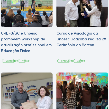
CREF3/SC e Unoesc
Curso de Psicologia da
promovem workshop de
Unoesc Joaçaba realiza 2ª
atualização profissional em
Cerimônia do Botton
Educação Física
Graduação
Notícia
Graduação
Notícia