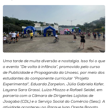
I.nova
Diplomados
Cultura
CPA
Uma tarde de muita diversão e nostalgia. Isso foi o que
o evento “De volta à infância”, promovido pelo curso
Biblioteca
de Publicidade e Propaganda da Unoesc, por meio dos
estudantes do componente curricular “Projeto
Editora
Experimental”, Eduarda Zarpelon, Júlia Gabriela Kafer,
Layana Sara Grassi, Luiza Miozzo e Rafaeli Seidel, em
parceria com a Câmara de Dirigentes Lojistas de
Rádio
Joaçaba (CDL) e o Serviço Social do Comércio (Sesc). A
atividade aconteceu no Parque Ivan Oreste Bonato,