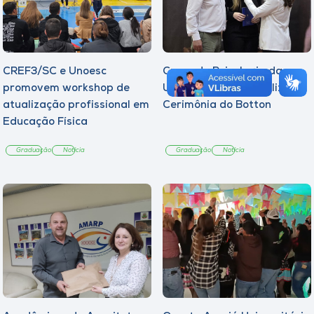
CREF3/SC e Unoesc
Curso de Psicologia da
promovem workshop de
Unoesc Joaçaba realiza 2ª
atualização profissional em
Cerimônia do Botton
Educação Física
Graduação
Notícia
Graduação
Notícia