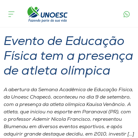
Página
O que
Evento de Educação Física tem a presença
inicial
acontece
de atleta olímpica
Cursos
Graduação
Notícia de evento
Chapecó
Onde estamos
Evento de Educação
Pesquisa
Física tem a presença
de atleta olímpica
Atendimento ao Estudante
Portal de Ensino
A abertura da Semana Acadêmica de Educação Física,
da Unoesc Chapecó, aconteceu no dia 9 de setembro,
com a presença da atleta olímpica Kauisa Venâncio. A
A
atleta, que iniciou no esporte em Paranavaí (PR), com
Unoesc
o professor Ademir Nicola Francisco, representou
Blumenau em diversos eventos esportivos, e após
Internacionalização
adquirir grande destaque decidiu, em 2010, investir […]