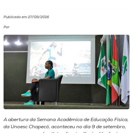
I.nova
Publicado em 27/09/2016
Por
Diplomados
Cultura
CPA
Biblioteca
Editora
Rádio
A abertura da Semana Acadêmica de Educação Física,
da Unoesc Chapecó, aconteceu no dia 9 de setembro,