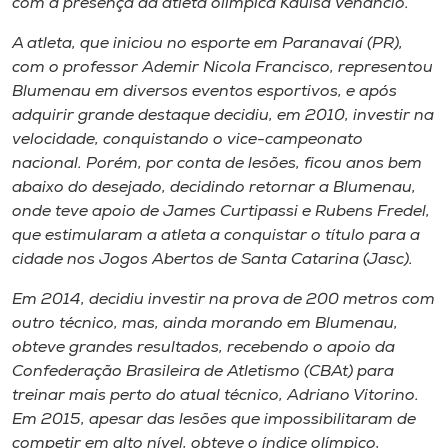
com a presença da atleta olímpica Kauisa Venâncio.
Museu
A atleta, que iniciou no esporte em Paranavaí (PR),
com o professor Ademir Nicola Francisco, representou
Unoesc
Blumenau em diversos eventos esportivos, e após
Store
adquirir grande destaque decidiu, em 2010, investir na
velocidade, conquistando o vice-campeonato
nacional. Porém, por conta de lesões, ficou anos bem
abaixo do desejado, decidindo retornar a Blumenau,
Selecione
o idioma
onde teve apoio de James Curtipassi e Rubens Fredel,
que estimularam a atleta a conquistar o título para a
cidade nos Jogos Abertos de Santa Catarina (Jasc).
A+
Em 2014, decidiu investir na prova de 200 metros com
A-
outro técnico, mas, ainda morando em Blumenau,
obteve grandes resultados, recebendo o apoio da
Confederação Brasileira de Atletismo (CBAt) para
treinar mais perto do atual técnico, Adriano Vitorino.
Em 2015, apesar das lesões que impossibilitaram de
competir em alto nível, obteve o índice olímpico,