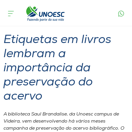
Página
O que
Etiquetas em livros lembram a importância
inicial
acontece
da preservação do acervo
Cursos
Graduação
Videira
Onde estamos
Etiquetas em livros
Pesquisa
lembram a
importância da
Atendimento ao Estudante
preservação do
Portal de Ensino
acervo
A
Unoesc
A biblioteca Saul Brandalise, da Unoesc campus de
Videira, vem desenvolvendo há vários meses
Internacionalização
campanha de preservação do acervo bibliográfico. O