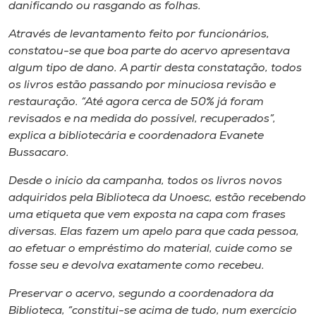
Museu
danificando ou rasgando as folhas.
Através de levantamento feito por funcionários,
Unoesc
constatou-se que boa parte do acervo apresentava
Store
algum tipo de dano. A partir desta constatação, todos
os livros estão passando por minuciosa revisão e
restauração. “Até agora cerca de 50% já foram
revisados e na medida do possível, recuperados”,
Selecione
explica a bibliotecária e coordenadora Evanete
o idioma
Bussacaro.
Desde o início da campanha, todos os livros novos
adquiridos pela Biblioteca da Unoesc, estão recebendo
A+
uma etiqueta que vem exposta na capa com frases
A-
diversas. Elas fazem um apelo para que cada pessoa,
ao efetuar o empréstimo do material, cuide como se
fosse seu e devolva exatamente como recebeu.
Preservar o acervo, segundo a coordenadora da
Biblioteca, “constitui-se acima de tudo, num exercício