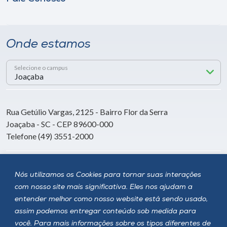
Onde estamos
Selecione o campus
Rua Getúlio Vargas, 2125 - Bairro Flor da Serra
Joaçaba - SC - CEP 89600-000
Telefone (49) 3551-2000
Siga a Unoesc
Nós utilizamos os Cookies para tornar suas interações
com nosso site mais significativa. Eles nos ajudam a
entender melhor como nosso website está sendo usado,
assim podemos entregar conteúdo sob medida para
você. Para mais informações sobre os tipos diferentes de