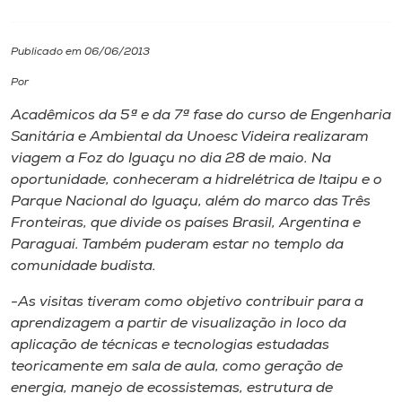
I.nova
Publicado em 06/06/2013
Por
Diplomados
Acadêmicos da 5ª e da 7ª fase do curso de Engenharia
Sanitária e Ambiental da Unoesc Videira realizaram
Cultura
viagem a Foz do Iguaçu no dia 28 de maio. Na
oportunidade, conheceram a hidrelétrica de Itaipu e o
CPA
Parque Nacional do Iguaçu, além do marco das Três
Fronteiras, que divide os países Brasil, Argentina e
Paraguai. Também puderam estar no templo da
Biblioteca
comunidade budista.
-As visitas tiveram como objetivo contribuir para a
Editora
aprendizagem a partir de visualização in loco da
aplicação de técnicas e tecnologias estudadas
Rádio
teoricamente em sala de aula, como geração de
energia, manejo de ecossistemas, estrutura de