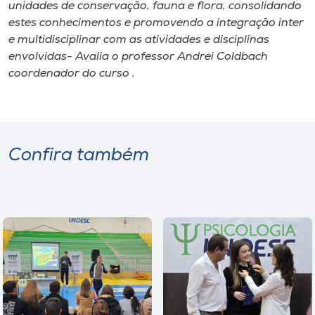
Museu
unidades de conservação, fauna e flora, consolidando
estes conhecimentos e promovendo a integração inter
e multidisciplinar com as atividades e disciplinas
Unoesc
envolvidas- Avalia o professor Andrei Coldbach
Store
coordenador do curso .
Selecione
o idioma
Confira também
A+
A-