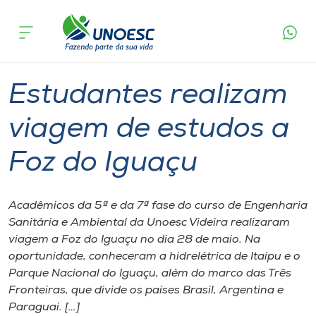
Página
O que
Estudantes realizam viagem de estudos a
inicial
acontece
Foz do Iguaçu
Cursos
Graduação
Videira
Onde estamos
Estudantes realizam
Pesquisa
viagem de estudos a
Foz do Iguaçu
Atendimento ao Estudante
Portal de Ensino
Acadêmicos da 5ª e da 7ª fase do curso de Engenharia
Sanitária e Ambiental da Unoesc Videira realizaram
viagem a Foz do Iguaçu no dia 28 de maio. Na
A
oportunidade, conheceram a hidrelétrica de Itaipu e o
Unoesc
Parque Nacional do Iguaçu, além do marco das Três
Fronteiras, que divide os países Brasil, Argentina e
Internacionalização
Paraguai. […]