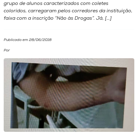
grupo de alunos caracterizados com coletes
coloridos, carregaram pelos corredores da instituição,
I.nova
faixa com a inscrição “Não às Drogas”. Já, […]
Diplomados
Publicado em 28/06/2018
Cultura
Por
CPA
Biblioteca
Editora
Rádio