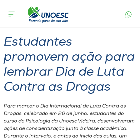
Página
O que
Estudantes promovem ação para lembrar Dia
inicial
acontece
de Luta Contra as Drogas
Cursos
Graduação
Videira
Onde estamos
Estudantes
Pesquisa
promovem ação para
lembrar Dia de Luta
Atendimento ao Estudante
Contra as Drogas
Portal de Ensino
Para marcar o Dia Internacional de Luta Contra as
A
Drogas, celebrado em 26 de junho, estudantes do
Unoesc
curso de Psicologia da Unoesc Videira, desenvolveram
ações de conscientização junto à classe acadêmica.
Internacionalização
Durante o intervalo, e antes do início das aulas, um