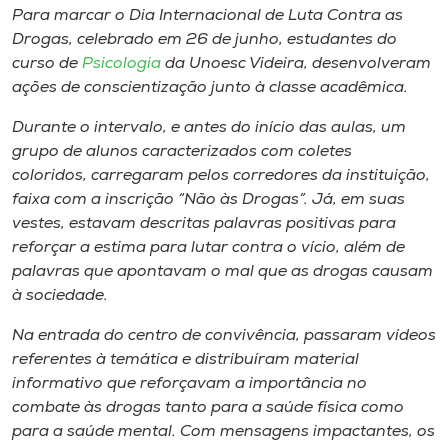
Museu
Para marcar o Dia Internacional de Luta Contra as
Drogas, celebrado em 26 de junho, estudantes do
curso de
Psicologia
da Unoesc Videira, desenvolveram
Unoesc
ações de conscientização junto à classe acadêmica.
Store
Durante o intervalo, e antes do início das aulas, um
grupo de alunos caracterizados com coletes
coloridos, carregaram pelos corredores da instituição,
Selecione
faixa com a inscrição “Não às Drogas”. Já, em suas
o idioma
vestes, estavam descritas palavras positivas para
reforçar a estima para lutar contra o vício, além de
palavras que apontavam o mal que as drogas causam
A+
à sociedade.
A-
Na entrada do centro de convivência, passaram vídeos
referentes à temática e distribuíram material
informativo que reforçavam a importância no
combate às drogas tanto para a saúde física como
para a saúde mental. Com mensagens impactantes, os