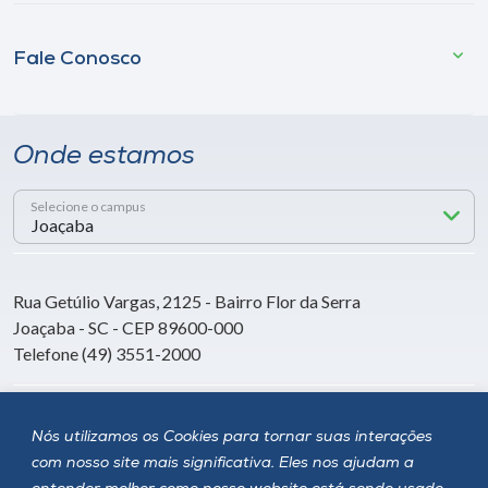
Fale Conosco
Onde estamos
Selecione o campus
Rua Getúlio Vargas, 2125 - Bairro Flor da Serra
Joaçaba - SC - CEP 89600-000
Telefone (49) 3551-2000
Siga a Unoesc
Nós utilizamos os Cookies para tornar suas interações
com nosso site mais significativa. Eles nos ajudam a