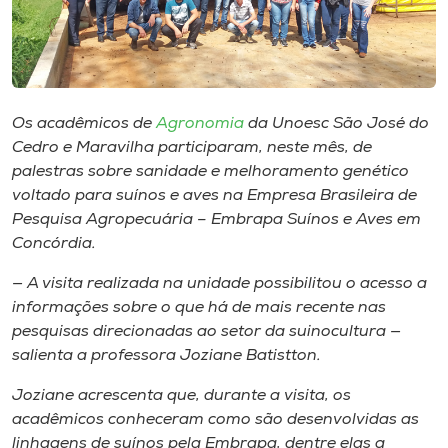
Museu
Unoesc
Store
Os acadêmicos de
Agronomia
da Unoesc São José do
Cedro e Maravilha participaram, neste mês, de
palestras sobre sanidade e melhoramento genético
Selecione
voltado para suínos e aves na Empresa Brasileira de
o idioma
Pesquisa Agropecuária – Embrapa Suínos e Aves em
Concórdia.
— A visita realizada na unidade possibilitou o acesso a
A+
informações sobre o que há de mais recente nas
A-
pesquisas direcionadas ao setor da suinocultura —
salienta a professora Joziane Batistton.
Joziane acrescenta que, durante a visita, os
acadêmicos conheceram como são desenvolvidas as
linhagens de suínos pela Embrapa, dentre elas a