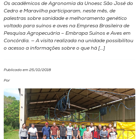
Os acadêmicos de Agronomia da Unoesc São José do
Cedro e Maravilha participaram, neste mês, de
I.nova
palestras sobre sanidade e melhoramento genético
voltado para suínos e aves na Empresa Brasileira de
Diplomados
Pesquisa Agropecuária – Embrapa Suínos e Aves em
Concórdia. — A visita realizada na unidade possibilitou
o acesso a informações sobre o que há […]
Cultura
CPA
Publicado em 25/10/2018
Por
Biblioteca
Editora
Rádio