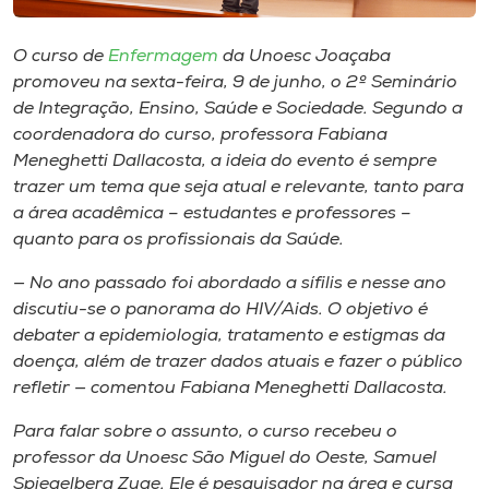
Museu
O curso de
Enfermagem
da Unoesc Joaçaba
Unoesc
promoveu na sexta-feira, 9 de junho, o 2º Seminário
Store
de Integração, Ensino, Saúde e Sociedade. Segundo a
coordenadora do curso, professora Fabiana
Meneghetti Dallacosta, a ideia do evento é sempre
trazer um tema que seja atual e relevante, tanto para
Selecione
a área acadêmica – estudantes e professores –
o idioma
quanto para os profissionais da Saúde.
— No ano passado foi abordado a sífilis e nesse ano
discutiu-se o panorama do HIV/Aids. O objetivo é
A+
debater a epidemiologia, tratamento e estigmas da
A-
doença, além de trazer dados atuais e fazer o público
refletir — comentou Fabiana Meneghetti Dallacosta.
Para falar sobre o assunto, o curso recebeu o
professor da Unoesc São Miguel do Oeste, Samuel
Spiegelberg Zuge. Ele é pesquisador na área e cursa