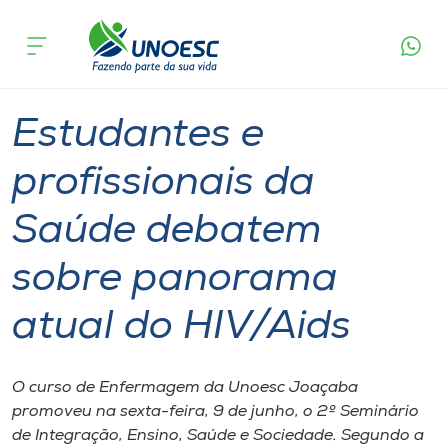
Página
O que
Estudantes e profissionais da Saúde debatem
inicial
acontece
sobre panorama atual do HIV/Aids
Cursos
Graduação
Seminário
Joaçaba
Onde estamos
Estudantes e
Pesquisa
profissionais da
Saúde debatem
Atendimento ao Estudante
sobre panorama
Portal de Ensino
atual do HIV/Aids
A
Unoesc
O curso de Enfermagem da Unoesc Joaçaba
promoveu na sexta-feira, 9 de junho, o 2º Seminário
Internacionalização
de Integração, Ensino, Saúde e Sociedade. Segundo a