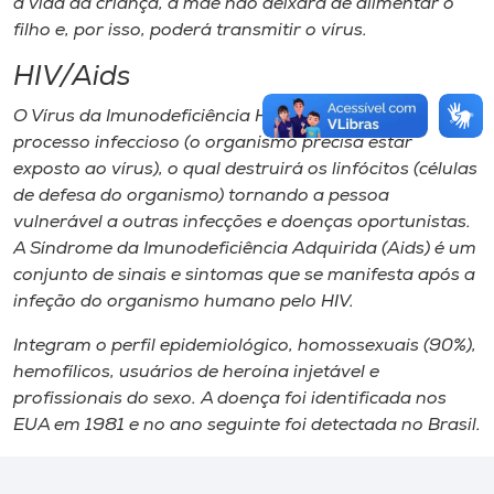
a vida da criança, a mãe não deixará de alimentar o
filho e, por isso, poderá transmitir o vírus.
HIV/Aids
O Vírus da Imunodeficiência Humana (HIV) é o
processo infeccioso (o organismo precisa estar
exposto ao vírus), o qual destruirá os linfócitos (células
de defesa do organismo) tornando a pessoa
vulnerável a outras infecções e doenças oportunistas.
A Síndrome da Imunodeficiência Adquirida (Aids) é um
conjunto de sinais e sintomas que se manifesta após a
infeção do organismo humano pelo HIV.
Integram o perfil epidemiológico, homossexuais (90%),
hemofílicos, usuários de heroína injetável e
profissionais do sexo. A doença foi identificada nos
EUA em 1981 e no ano seguinte foi detectada no Brasil.