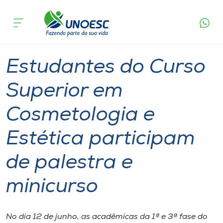
Página
O que
Estudantes do Curso Superior em Cosmetologia
inicial
acontece
e Estética participam de palestra e minicurso
Cursos
Graduação
Palestra
Videira
Onde estamos
Estudantes do Curso
Pesquisa
Superior em
Cosmetologia e
Atendimento ao Estudante
Estética participam
Portal de Ensino
de palestra e
A
minicurso
Unoesc
Internacionalização
No dia 12 de junho, as acadêmicas da 1ª e 3ª fase do