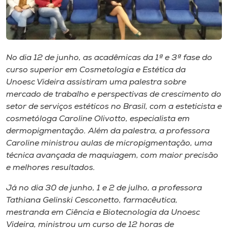
Museu
Unoesc
Store
No dia 12 de junho, as acadêmicas da 1ª e 3ª fase do
curso superior em Cosmetologia e Estética da
Unoesc Videira assistiram uma palestra sobre
mercado de trabalho e perspectivas de crescimento do
Selecione
o idioma
setor de serviços estéticos no Brasil, com a esteticista e
cosmetóloga Caroline Olivotto, especialista em
dermopigmentação. Além da palestra, a professora
Caroline ministrou aulas de micropigmentação, uma
A+
técnica avançada de maquiagem, com maior precisão
A-
e melhores resultados.
Já no dia 30 de junho, 1 e 2 de julho, a professora
Tathiana Gelinski Cesconetto, farmacêutica,
mestranda em Ciência e Biotecnologia da Unoesc
Videira, ministrou um curso de 12 horas de