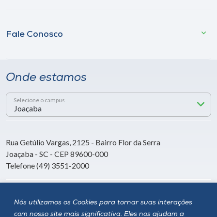
Fale Conosco
Onde estamos
Selecione o campus
Rua Getúlio Vargas, 2125 - Bairro Flor da Serra
Joaçaba - SC - CEP 89600-000
Telefone (49) 3551-2000
Siga a Unoesc
Nós utilizamos os Cookies para tornar suas interações
com nosso site mais significativa. Eles nos ajudam a