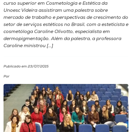
curso superior em Cosmetologia e Estética da
Unoesc Videira assistiram uma palestra sobre
I.nova
mercado de trabalho e perspectivas de crescimento do
setor de serviços estéticos no Brasil, com a esteticista e
Diplomados
cosmetóloga Caroline Olivotto, especialista em
dermopigmentação. Além da palestra, a professora
Caroline ministrou […]
Cultura
CPA
Publicado em 23/07/2015
Por
Biblioteca
Editora
Rádio