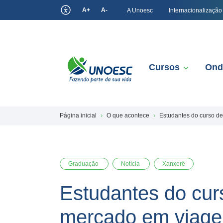
A+
A-
A Unoesc
Internacionalização
Cursos
Ond
Página inicial
O que acontece
Estudantes do curso d
Graduação
Notícia
Xanxerê
Estudantes do cur
mercado em viage