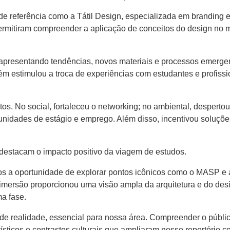
de referência como a Tátil Design, especializada em branding e
s permitiram compreender a aplicação de conceitos do design no
 apresentando tendências, novos materiais e processos emerge
ém estimulou a troca de experiências com estudantes e profissi
ctos. No social, fortaleceu o networking; no ambiental, despert
unidades de estágio e emprego. Além disso, incentivou soluções
destacam o impacto positivo da viagem de estudos.
s a oportunidade de explorar pontos icônicos como o MASP e
 imersão proporcionou uma visão ampla da arquitetura e do des
a fase.
e realidade, essencial para nossa área. Compreender o públic
sticos e contrastes culturais que ampliaram nosso repertório