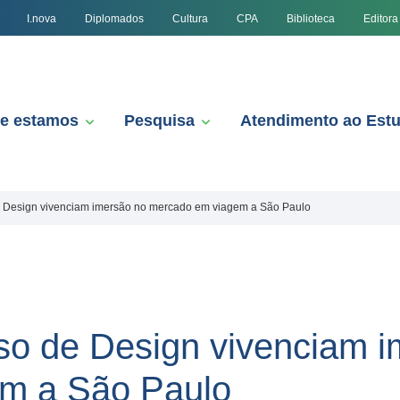
I.nova
Diplomados
Cultura
CPA
Biblioteca
Editora
e estamos
Pesquisa
Atendimento ao Est
e Design vivenciam imersão no mercado em viagem a São Paulo
so de Design vivenciam 
m a São Paulo