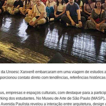
gn da Unoesc Xanxerê embarcaram em uma viagem de estudos a 
oporcionou contato direto com tendências, referências históric
eus, empresas e espaços culturais, com destaque para a parti
orking dos estudantes. No Museu de Arte de São Paulo (MASP), p
Avenida Paulista revelou a interação entre arquitetura, design 