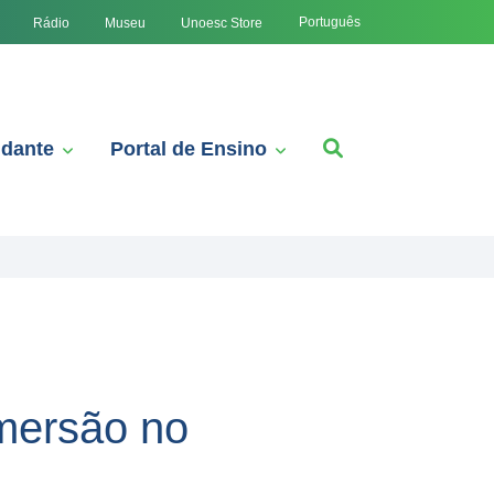
Português
Rádio
Museu
Unoesc Store
udante
Portal de Ensino
imersão no