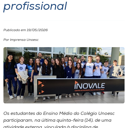
profissional
I.nova
Diplomados
Publicado em 19/05/2026
Por Imprensa Unoesc
Cultura
CPA
Biblioteca
Editora
Os estudantes do Ensino Médio do Colégio Unoesc
Rádio
participaram, na última quinta-feira (14), de uma
atividade externa, vinculada à disciplina de