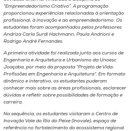
Museu
“Empreendedorismo Criativo”. A programação
proporcionou experiências relacionadas à orientação
Unoesc
profissional, à inovação e ao empreendedorismo. Os
estudantes foram acompanhados pelos professores
Store
Andriza Carla Surdi Hachmann, Paula Andrioni e
Rodrigo André Fernandes.
A primeira atividade foi realizada junto aos cursos de
Selecione
Engenharia e Arquitetura e Urbanismo da Unoesc
o idioma
Joaçaba, por meio da proposta “Projeto de Vida:
Profissões em Engenharia e Arquitetura”. Em formato
dinâmico e interativo, os estudantes puderam
A+
conhecer mais sobre as áreas profissionais, esclarecer
A-
dúvidas e refletir sobre possibilidades de formação e
carreira.
Na sequência, os estudantes visitaram o Centro de
Inovação Vale do Rio do Peixe (Inovale), espaço de
referência no fortalecimento do ecossistema regional