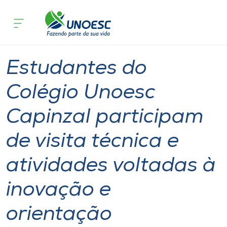
Página inicial
O que acontece
Estudantes do Colégio Unoesc Capinzal
Cursos
Notícia
Colégios
Capinzal
Onde estamos
Estudantes do
Pesquisa
Colégio Unoesc
Capinzal participam
Atendimento ao Estudante
de visita técnica e
Portal de Ensino
atividades voltadas à
A
inovação e
Unoesc
orientação
Internacionalização