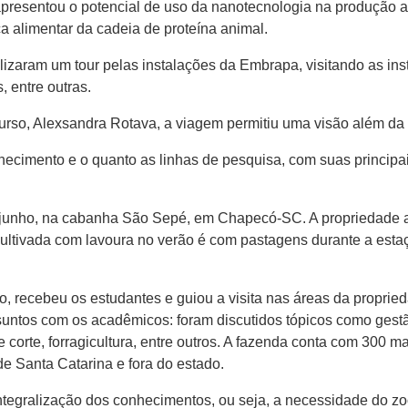
apresentou o potencial de uso da nanotecnologia na produção 
 alimentar da cadeia de proteína animal.
lizaram um tour pelas instalações da Embrapa, visitando as inst
, entre outras.
urso, Alexsandra Rotava, a viagem permitiu uma visão além da
nhecimento e o quanto as linhas de pesquisa, com suas principa
e junho, na cabanha São Sepé, em Chapecó-SC. A propriedade a
ultivada com lavoura no verão é com pastagens durante a estaçã
zo, recebeu os estudantes e guiou a visita nas áreas da proprie
suntos com os acadêmicos: foram discutidos tópicos como gestão 
corte, forragicultura, entre outros. A fazenda conta com 300 m
e Santa Catarina e fora do estado.
integralização dos conhecimentos, ou seja, a necessidade do 