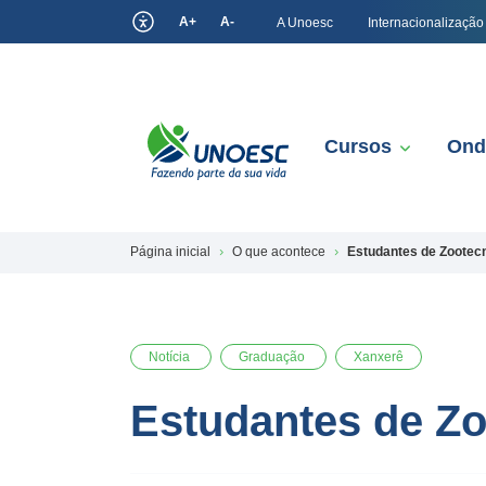
A+
A-
A Unoesc
Internacionalização
Cursos
Ond
Página inicial
O que acontece
Estudantes de Zootecn
Notícia
Graduação
Xanxerê
Estudantes de Zoo