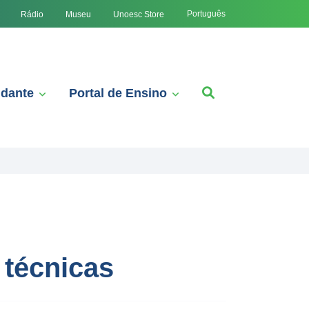
Português
Rádio
Museu
Unoesc Store
udante
Portal de Ensino
 técnicas