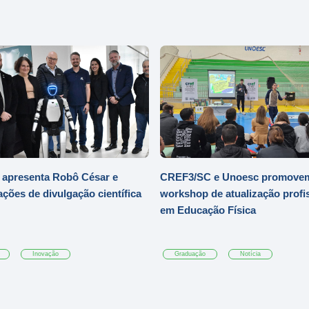
 apresenta Robô César e
CREF3/SC e Unoesc promove
ações de divulgação científica
workshop de atualização profi
em Educação Física
Inovação
Graduação
Notícia