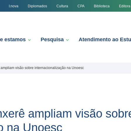
I.nova
Diplomados
Cultura
CPA
Biblioteca
Editora
e estamos
Pesquisa
Atendimento ao Est
 ampliam visão sobre internacionalização na Unoesc
xerê ampliam visão sobr
ão na Unoesc