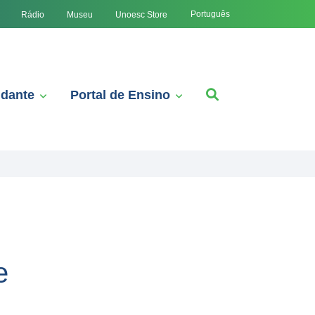
Português
Rádio
Museu
Unoesc Store
udante
Portal de Ensino
e