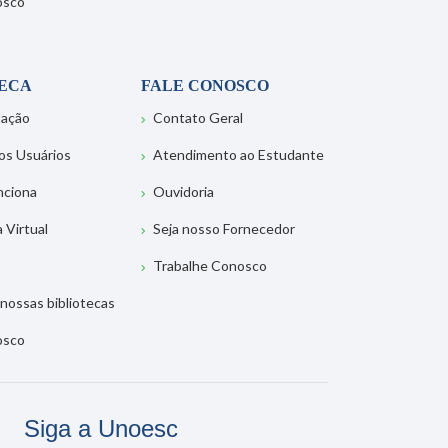
osco
TECA
FALE CONOSCO
tação
Contato Geral
os Usuários
Atendimento ao Estudante
nciona
Ouvidoria
a Virtual
Seja nosso Fornecedor
Trabalhe Conosco
nossas bibliotecas
osco
Siga a Unoesc