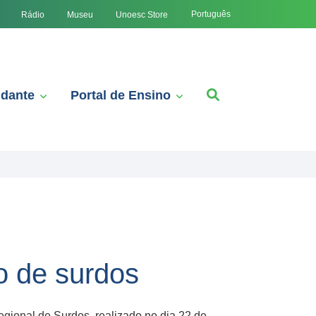
Português
Rádio
Museu
Unoesc Store
udante
Portal de Ensino
o de surdos
ional de Surdos, realizado no dia 22 de