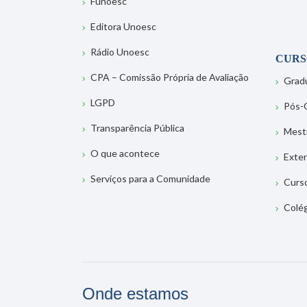
Funoesc
Editora Unoesc
Rádio Unoesc
CURS
CPA – Comissão Própria de Avaliação
Grad
LGPD
Pós-
Transparência Pública
Mest
O que acontece
Exte
Serviços para a Comunidade
Curs
Colé
Onde estamos