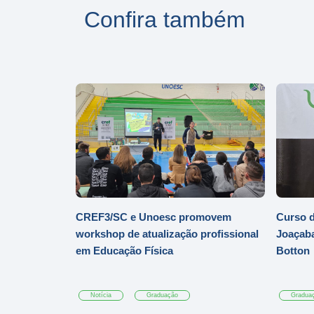
Confira também
CREF3/SC e Unoesc promovem
Curso d
workshop de atualização profissional
Joaçaba
em Educação Física
Botton
Notícia
Graduação
Gradua