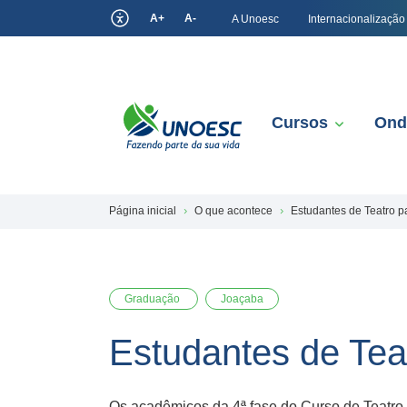
A+
A-
A Unoesc
Internacionalização
Cursos
Ond
Página inicial
O que acontece
Estudantes de Teatro p
Graduação
Joaçaba
Estudantes de Tea
Os acadêmicos da 4ª fase do Curso de Teatro