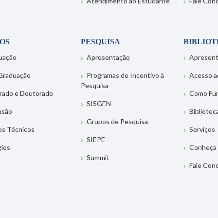
Atendimento ao Estudante
Fale Con
OS
PESQUISA
BIBLIO
uação
Apresentação
Apresen
Graduação
Programas de Incentivo à
Acesso a
Pesquisa
rado e Doutorado
Como Fu
SISGEN
nsão
Bibliotec
Grupos de Pesquisa
os Técnicos
Serviços
SIEPE
gios
Conheça 
Summit
Fale Con