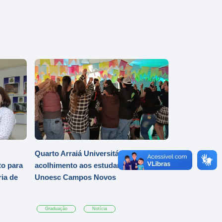
Quarto Arraiá Universitário marca
o para
acolhimento aos estudantes da
ia de
Unoesc Campos Novos
Graduação
Notícia