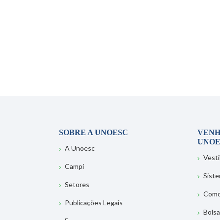
SOBRE A UNOESC
VENH
UNOE
A Unoesc
Vesti
Campi
Sist
Setores
Como
Publicações Legais
Bolsa