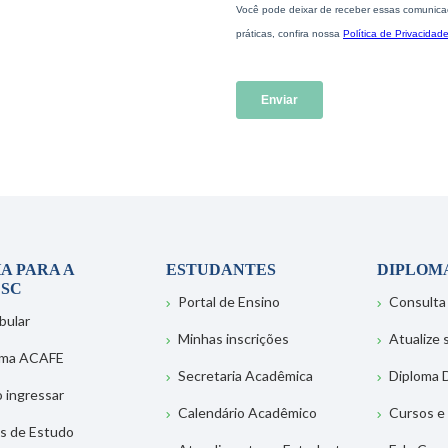
A PARA A
ESTUDANTES
DIPLOM
SC
Portal de Ensino
Consulta
bular
Minhas inscrições
Atualize
ema ACAFE
Secretaria Acadêmica
Diploma D
 ingressar
Calendário Acadêmico
Cursos e
s de Estudo