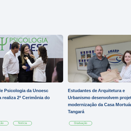
e Psicologia da Unoesc
Estudantes de Arquitetura e
 realiza 2ª Cerimônia do
Urbanismo desenvolvem projet
modernização da Casa Mortuár
Tangará
ção
Notícia
Graduação