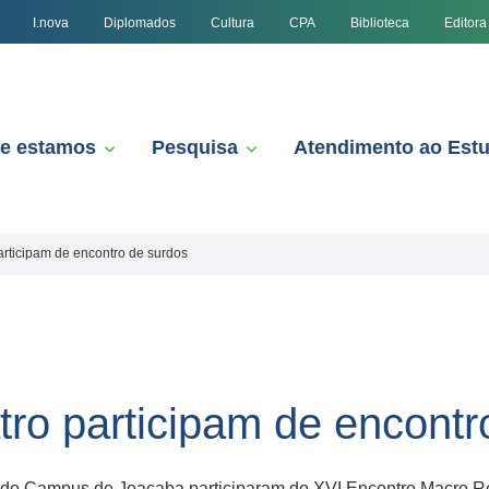
I.nova
Diplomados
Cultura
CPA
Biblioteca
Editora
e estamos
Pesquisa
Atendimento ao Est
articipam de encontro de surdos
tro participam de encontr
 do Campus de Joaçaba participaram do XVI Encontro Macro Reg