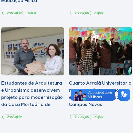
Educação Física
Graduação
Notícia
Graduação
Notícia
Estudantes de Arquitetura
Quarto Arraiá Universitário
e Urbanismo desenvolvem
marca acolhimento aos
projeto para modernização
estudantes da Unoesc
da Casa Mortuária de
Campos Novos
Tangará
Graduação
Graduação
Notícia