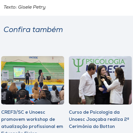
Museu
Texto: Gisele Petry
Unoesc
Store
Confira também
Selecione
o idioma
A+
A-
CREF3/SC e Unoesc
Curso de Psicologia da
promovem workshop de
Unoesc Joaçaba realiza 2ª
atualização profissional em
Cerimônia do Botton