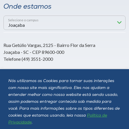
Onde estamos
Selecione o campus
Rua Getúlio Vargas, 2125 - Bairro Flor da Serra
Joaçaba - SC - CEP 89600-000
Telefone (49) 3551-2000
Siga a Unoesc
Nós utilizamos os Cookies para tornar suas interações
com nosso site mais significativa. Eles nos ajudam a
entender melhor como nosso website está sendo usado,
assim podemos entregar conteúdo sob medida para
você. Para mais informações sobre os tipos diferentes de
cookies que estamos usando, leia nossa
Política de
Privacidade
.