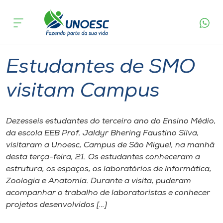
Página
O que
Estudantes de SMO visitam
inicial
acontece
Campus
Cursos
Graduação
São Miguel do Oeste
Onde estamos
Estudantes de SMO
Pesquisa
visitam Campus
Atendimento ao Estudante
Dezesseis estudantes do terceiro ano do Ensino Médio,
da escola EEB Prof. Jaldyr Bhering Faustino Silva,
Portal de Ensino
visitaram a Unoesc, Campus de São Miguel, na manhã
desta terça-feira, 21. Os estudantes conheceram a
estrutura, os espaços, os laboratórios de Informática,
A
Zoologia e Anatomia. Durante a visita, puderam
Unoesc
acompanhar o trabalho de laboratoristas e conhecer
projetos desenvolvidos […]
Internacionalização