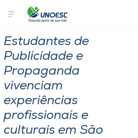
Página inicial
O que acontece
Estudantes de Publicidade e Propagand
Cursos
Graduação
Joaçaba
Onde estamos
Estudantes de
Pesquisa
Publicidade e
Propaganda
Atendimento ao Estudante
vivenciam
Portal de Ensino
experiências
A
profissionais e
Unoesc
culturais em São
Internacionalização