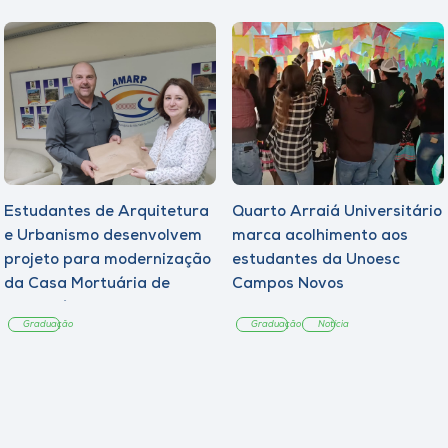
Estudantes de Arquitetura
Quarto Arraiá Universitário
e Urbanismo desenvolvem
marca acolhimento aos
projeto para modernização
estudantes da Unoesc
da Casa Mortuária de
Campos Novos
Tangará
Graduação
Graduação
Notícia