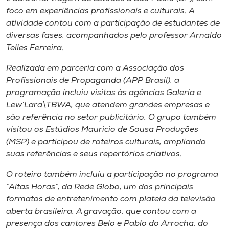
Museu
foco em experiências profissionais e culturais. A
atividade contou com a participação de estudantes de
Unoesc
diversas fases, acompanhados pelo professor Arnaldo
Telles Ferreira.
Store
Realizada em parceria com a Associação dos
Profissionais de Propaganda (APP Brasil), a
programação incluiu visitas às agências Galeria e
Selecione
Lew’Lara\TBWA, que atendem grandes empresas e
o idioma
são referência no setor publicitário. O grupo também
visitou os Estúdios Mauricio de Sousa Produções
(MSP) e participou de roteiros culturais, ampliando
A+
suas referências e seus repertórios criativos.
A-
O roteiro também incluiu a participação no programa
“Altas Horas”, da Rede Globo, um dos principais
formatos de entretenimento com plateia da televisão
aberta brasileira. A gravação, que contou com a
presença dos cantores Belo e Pablo do Arrocha, do