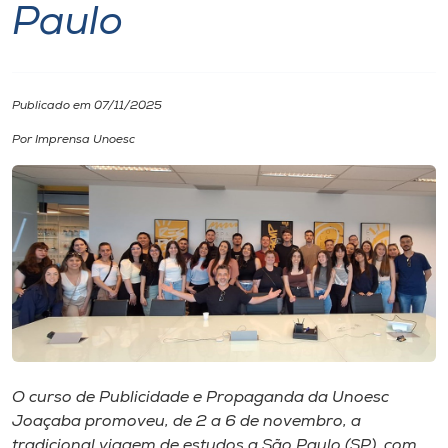
Paulo
I.nova
Diplomados
Publicado em 07/11/2025
Por Imprensa Unoesc
Cultura
CPA
Biblioteca
Editora
O curso de Publicidade e Propaganda da Unoesc
Rádio
Joaçaba promoveu, de 2 a 6 de novembro, a
tradicional viagem de estudos a São Paulo (SP), com