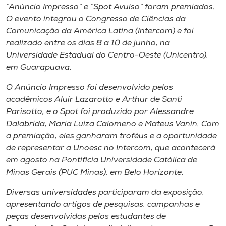
Museu
“Anúncio Impresso” e “Spot Avulso” foram premiados.
O evento integrou o Congresso de Ciências da
Comunicação da América Latina (Intercom) e foi
Unoesc
realizado entre os dias 8 a 10 de junho, na
Store
Universidade Estadual do Centro-Oeste (Unicentro),
em Guarapuava.
O Anúncio Impresso foi desenvolvido pelos
Selecione
acadêmicos Aluir Lazarotto e Arthur de Santi
o idioma
Parisotto, e o Spot foi produzido por Alessandre
Dalabrida, Maria Luiza Calomeno e Mateus Vanin. Com
a premiação, eles ganharam troféus e a oportunidade
de representar a Unoesc no Intercom, que acontecerá
A+
em agosto na Pontifícia Universidade Católica de
A-
Minas Gerais (PUC Minas), em Belo Horizonte.
Diversas universidades participaram da exposição,
apresentando artigos de pesquisas, campanhas e
peças desenvolvidas pelos estudantes de