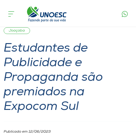
Página
O que
Estudantes de Publicidade e Propaganda são
inicial
acontece
premiados na Expocom Sul
Cursos
Graduação
Notícia
Notícia de evento
Onde estamos
Joaçaba
Estudantes de
Pesquisa
Publicidade e
Atendimento ao Estudante
Propaganda são
Portal de Ensino
premiados na
Expocom Sul
A
Unoesc
Internacionalização
Publicado em 12/06/2023