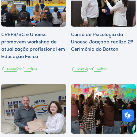
CREF3/SC e Unoesc
Curso de Psicologia da
promovem workshop de
Unoesc Joaçaba realiza 2ª
atualização profissional em
Cerimônia do Botton
Educação Física
Graduação
Notícia
Graduação
Notícia