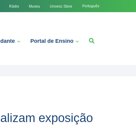
Português
Rádio
Museu
Unoesc Store
udante
Portal de Ensino
ealizam exposição