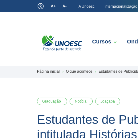
A+
A-
A Unoesc
Internacionalização
Cursos
Ond
Página inicial
O que acontece
Estudantes de Publicid
Graduação
Notícia
Joaçaba
Estudantes de Pub
intitulada História