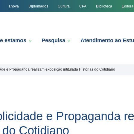
I.nova
Diplomados
Cultura
CPA
Biblioteca
Editora
e estamos
Pesquisa
Atendimento ao Est
ade e Propaganda realizam exposição intitulada Histórias do Cotidiano
licidade e Propaganda r
s do Cotidiano