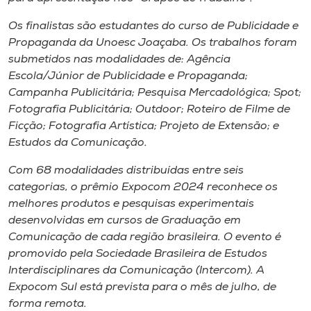
Museu
Os finalistas são estudantes do curso de Publicidade e
Propaganda da Unoesc Joaçaba. Os trabalhos foram
Unoesc
submetidos nas modalidades de: Agência
Store
Escola/Júnior de Publicidade e Propaganda;
Campanha Publicitária; Pesquisa Mercadológica; Spot;
Fotografia Publicitária; Outdoor; Roteiro de Filme de
Ficção; Fotografia Artística; Projeto de Extensão; e
Selecione
Estudos da Comunicação.
o idioma
Com 68 modalidades distribuídas entre seis
categorias, o prêmio Expocom 2024 reconhece os
melhores produtos e pesquisas experimentais
A+
desenvolvidas em cursos de Graduação em
A-
Comunicação de cada região brasileira. O evento é
promovido pela Sociedade Brasileira de Estudos
Interdisciplinares da Comunicação (Intercom). A
Expocom Sul está prevista para o mês de julho, de
forma remota.