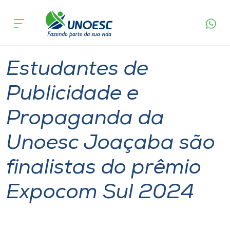
Página
O que
Estudantes de Publicidade e Propaganda da
inicial
acontece
Unoesc Joaçaba são finalistas do prêmio
Cursos
Expocom Sul 2024
Graduação
Joaçaba
Onde estamos
Estudantes de
Pesquisa
Publicidade e
Propaganda da
Atendimento ao Estudante
Unoesc Joaçaba são
Portal de Ensino
finalistas do prêmio
A
Expocom Sul 2024
Unoesc
Internacionalização