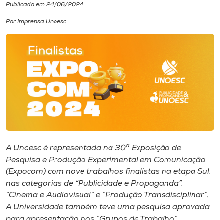
Publicado em 24/06/2024
I.nova
Por Imprensa Unoesc
Diplomados
Cultura
CPA
Biblioteca
a
A Unoesc é representada na 30
Exposição de
Pesquisa e Produção Experimental em Comunicação
Editora
(Expocom) com nove trabalhos finalistas na etapa Sul,
nas categorias de “Publicidade e Propaganda”,
“Cinema e Audiovisual” e “Produção Transdisciplinar”.
Rádio
A Universidade também teve uma pesquisa aprovada
para apresentação nos “Grupos de Trabalho”.