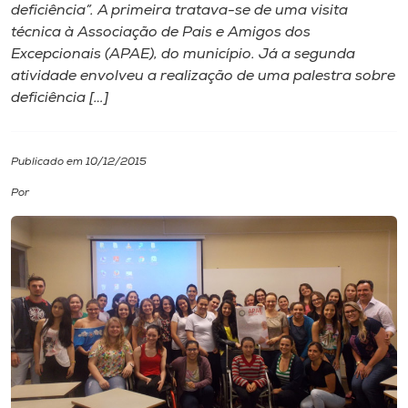
deficiência”. A primeira tratava-se de uma visita
técnica à Associação de Pais e Amigos dos
I.nova
Excepcionais (APAE), do município. Já a segunda
atividade envolveu a realização de uma palestra sobre
Diplomados
deficiência […]
Cultura
Publicado em 10/12/2015
Por
CPA
Biblioteca
Editora
Rádio