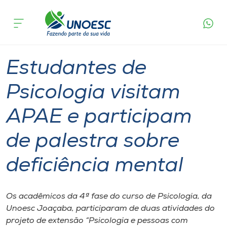
Página
O que
Estudantes de Psicologia visitam APAE e
inicial
acontece
participam de palestra sobre deficiência mental
Cursos
Graduação
Joaçaba
Onde estamos
Estudantes de
Pesquisa
Psicologia visitam
APAE e participam
Atendimento ao Estudante
de palestra sobre
Portal de Ensino
deficiência mental
A
Unoesc
Os acadêmicos da 4ª fase do curso de Psicologia, da
Unoesc Joaçaba, participaram de duas atividades do
Internacionalização
projeto de extensão “Psicologia e pessoas com