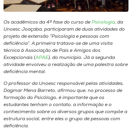
Museu
Unoesc
Os acadêmicos da 4ª fase do curso de
Psicologia
, da
Store
Unoesc Joaçaba, participaram de duas atividades do
projeto de extensão “Psicologia e pessoas com
deficiência”. A primeira tratava-se de uma visita
técnica à Associação de Pais e Amigos dos
Selecione
Excepcionais (
APAE
), do município. Já a segunda
o idioma
atividade envolveu a realização de uma palestra sobre
deficiência mental.
O professor da Unoesc responsável pelas atividades,
A+
Dagmar Mena Barreto, afirmou que, no processo de
A-
formação do Psicólogo, é importante que os
estudantes tenham o contato, a informação e o
conhecimento sobre os diversos grupos que compõe a
estrutura social, entre eles o grupo de pessoas com
deficiência.