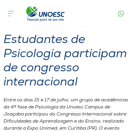
Página
O que
Estudantes de Psicologia participam de
inicial
acontece
congresso internacional
Cursos
Graduação
Joaçaba
Onde estamos
Estudantes de
Pesquisa
Psicologia participam
de congresso
Atendimento ao Estudante
internacional
Portal de Ensino
Entre os dias 15 e 17 de julho, um grupo de acadêmicas
A
da 4ª fase de Psicologia da Unoesc Campus de
Unoesc
Joaçaba participou do Congresso Internacional sobre
Dificuldades de Aprendizagem e do Ensino, realizado
Internacionalização
durante a Expo Unimed, em Curitiba (PR). O evento