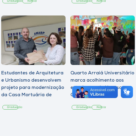
Graduação
Notícia
Graduação
Notícia
Estudantes de Arquitetura
Quarto Arraiá Universitário
e Urbanismo desenvolvem
marca acolhimento aos
projeto para modernização
estudantes da Unoesc
da Casa Mortuária de
Campos Novos
Tangará
Graduação
Graduação
Notícia