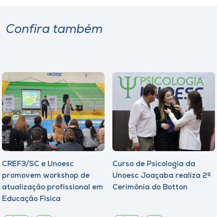
Museu
Confira também
Unoesc
Store
Selecione
o idioma
A+
A-
CREF3/SC e Unoesc
Curso de Psicologia da
promovem workshop de
Unoesc Joaçaba realiza 2ª
atualização profissional em
Cerimônia do Botton
Educação Física