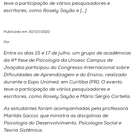
teve a participação de vários pesquisadores e
escritores, como Rosely Sayão e […]
I.nova
Diplomados
Publicado em 30/07/2010
Por
Cultura
Entre os dias 15 e 17 de julho, um grupo de acadêmicas
da 4ª fase de Psicologia da Unoesc
Campus
de
CPA
Joaçaba participou do Congresso Internacional sobre
Dificuldades de Aprendizagem e do Ensino, realizado
durante a Expo Unimed, em Curitiba (PR). O evento
Biblioteca
teve a participação de vários pesquisadores e
escritores, como Rosely Sayão e Mário Sérgio Cortella.
Editora
As estudantes foram acompanhadas pela professora
Marilda Saccol, que ministra as disciplinas de
Rádio
Psicologia do Desenvolvimento, Psicologia Social e
Teoria Sistêmica.