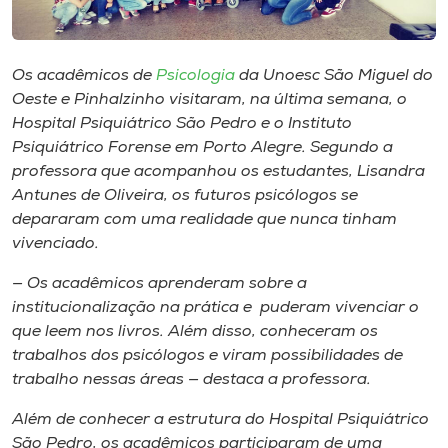
Museu
Unoesc
Os acadêmicos de
Psicologia
da Unoesc São Miguel do
Store
Oeste e Pinhalzinho visitaram, na última semana, o
Hospital Psiquiátrico São Pedro e o Instituto
Psiquiátrico Forense em Porto Alegre. Segundo a
professora que acompanhou os estudantes, Lisandra
Selecione
Antunes de Oliveira, os futuros psicólogos se
o idioma
depararam com uma realidade que nunca tinham
vivenciado.
— Os acadêmicos aprenderam sobre a
A+
institucionalização na prática e puderam vivenciar o
A-
que leem nos livros. Além disso, conheceram os
trabalhos dos psicólogos e viram possibilidades de
trabalho nessas áreas — destaca a professora.
Além de conhecer a estrutura do Hospital Psiquiátrico
São Pedro, os acadêmicos participaram de uma