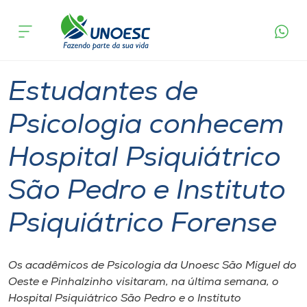
Página
O que
Estudantes de Psicologia conhecem Hospital
inicial
acontece
Psiquiátrico São Pedro e Instituto Psiquiátrico
Cursos
Forense
Graduação
São Miguel do Oeste
Pinhalzinho
Onde estamos
Estudantes de
Pesquisa
Psicologia conhecem
Hospital Psiquiátrico
Atendimento ao Estudante
São Pedro e Instituto
Portal de Ensino
Psiquiátrico Forense
A
Unoesc
Os acadêmicos de Psicologia da Unoesc São Miguel do
Oeste e Pinhalzinho visitaram, na última semana, o
Internacionalização
Hospital Psiquiátrico São Pedro e o Instituto