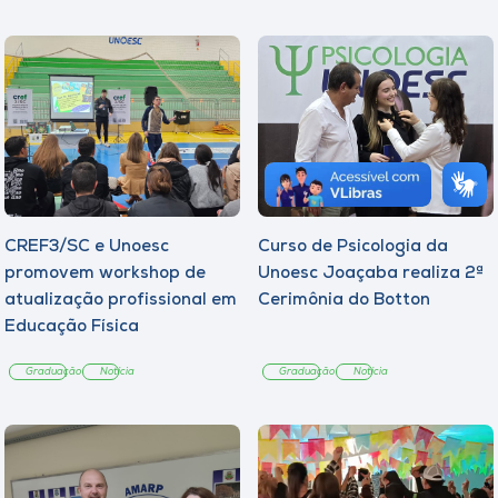
CREF3/SC e Unoesc
Curso de Psicologia da
promovem workshop de
Unoesc Joaçaba realiza 2ª
atualização profissional em
Cerimônia do Botton
Educação Física
Graduação
Notícia
Graduação
Notícia