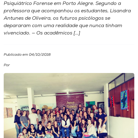
Psiquiátrico Forense em Porto Alegre. Segundo a
professora que acompanhou os estudantes, Lisandra
I.nova
Antunes de Oliveira, os futuros psicólogos se
depararam com uma realidade que nunca tinham
Diplomados
vivenciado. — Os acadêmicos […]
Cultura
Publicado em 04/10/2018
Por
CPA
Biblioteca
Editora
Rádio