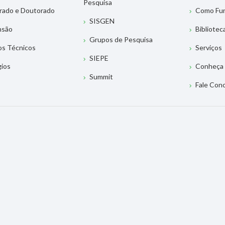
Pesquisa
rado e Doutorado
Como Fu
SISGEN
nsão
Bibliotec
Grupos de Pesquisa
os Técnicos
Serviços
SIEPE
gios
Conheça 
Summit
Fale Con