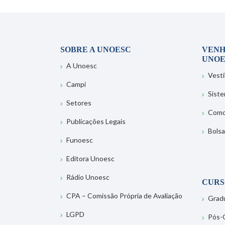
SOBRE A UNOESC
VENH
UNOE
A Unoesc
Vesti
Campi
Sist
Setores
Como
Publicações Legais
Bolsa
Funoesc
Editora Unoesc
Rádio Unoesc
CURS
CPA – Comissão Própria de Avaliação
Grad
LGPD
Pós-