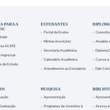
A PARA A
ESTUDANTES
DIPLOM
SC
Portal de Ensino
Consulta
bular
Minhas inscrições
Atualize
ema ACAFE
Secretaria Acadêmica
Diploma D
 ingressar
Calendário Acadêmico
Cursos e
s de Estudo
Atendimento ao Estudante
Fale Con
OS
PESQUISA
BIBLIO
uação
Apresentação
Apresen
Graduação
Programas de Incentivo à
Acesso a