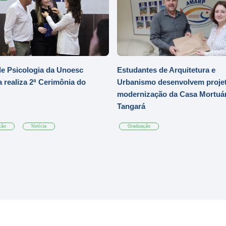
e Psicologia da Unoesc
Estudantes de Arquitetura e
 realiza 2ª Cerimônia do
Urbanismo desenvolvem projet
modernização da Casa Mortuár
Tangará
ção
Notícia
Graduação