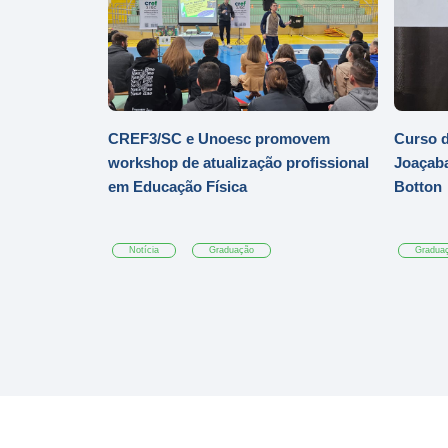
CREF3/SC e Unoesc promovem
Curso d
workshop de atualização profissional
Joaçaba
em Educação Física
Botton
Notícia
Graduação
Gradua