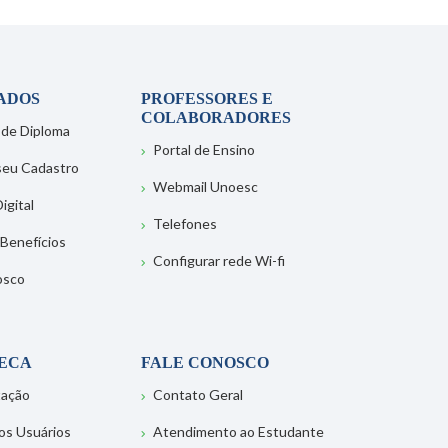
ADOS
PROFESSORES E
COLABORADORES
 de Diploma
Portal de Ensino
 seu Cadastro
Webmail Unoesc
igital
Telefones
 Benefícios
Configurar rede Wi-fi
osco
TECA
FALE CONOSCO
tação
Contato Geral
os Usuários
Atendimento ao Estudante