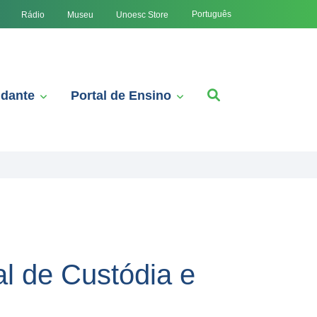
Português
Rádio
Museu
Unoesc Store
udante
Portal de Ensino
l de Custódia e