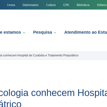
I.nova
Diplomados
Cultura
CPA
Biblioteca
Editora
e estamos
Pesquisa
Atendimento ao Est
ia conhecem Hospital de Custódia e Tratamento Psiquiátrico
cologia conhecem Hospita
trico