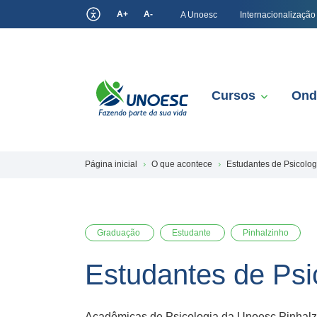
A+
A-
A Unoesc
Internacionalização
Cursos
Ond
Página inicial
O que acontece
Estudantes de Psicologi
Graduação
Estudante
Pinhalzinho
Estudantes de Psic
Acadêmicas de Psicologia da Unoesc Pinhalzin