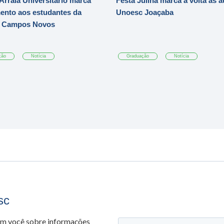
Arraiá Universitário marca
Festa Julina marca a volta às a
ento aos estudantes da
Unoesc Joaçaba
 Campos Novos
ção
Notícia
Graduação
Notícia
sc
om você sobre informações