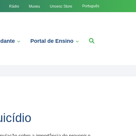
Português
Rádio
Museu
Unoesc Store
udante
Portal de Ensino
icídio
pulação sobre a importância de prevenir o