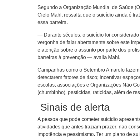
Segundo a Organização Mundial de Saúde (OMS
Cielo Mahl, ressalta que o suicídio ainda é t
essa barreira.
— Durante séculos, o suicídio foi considerado
vergonha de falar abertamente sobre este impo
e atenção sobre o assunto por parte dos prof
barreiras à prevenção — avalia Mahl.
Campanhas como o Setembro Amarelo fazem par
detectarem fatores de risco; incentivar espa
escolas, associações e Organizações Não Gove
(chumbinho), pesticidas, raticidas, além de re
Sinais de alerta
A pessoa que pode cometer suicídio apresenta 
atividades que antes traziam prazer; não cons
impotência e pessimismo. Ter um plano de suic