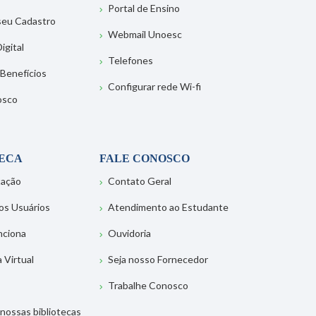
Portal de Ensino
 seu Cadastro
Webmail Unoesc
igital
Telefones
 Benefícios
Configurar rede Wi-fi
osco
TECA
FALE CONOSCO
tação
Contato Geral
os Usuários
Atendimento ao Estudante
nciona
Ouvidoria
a Virtual
Seja nosso Fornecedor
Trabalhe Conosco
nossas bibliotecas