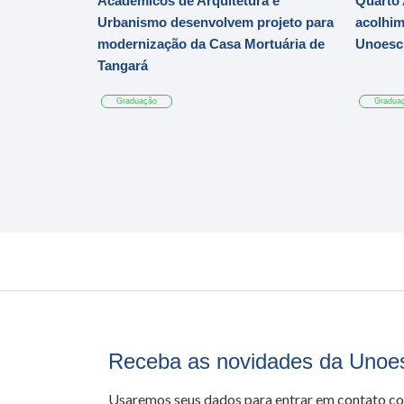
Acadêmicos de Arquitetura e
Quarto 
Urbanismo desenvolvem projeto para
acolhim
modernização da Casa Mortuária de
Unoesc
Tangará
Graduação
Gradua
Receba as novidades da Unoe
Usaremos seus dados para entrar em contato c