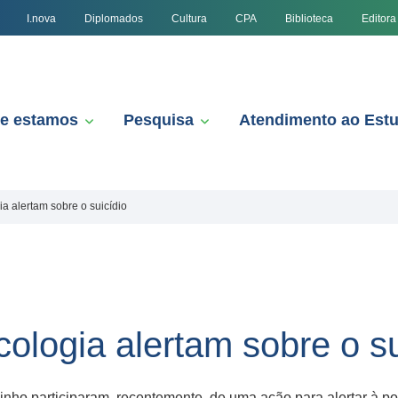
I.nova
Diplomados
Cultura
CPA
Biblioteca
Editora
e estamos
Pesquisa
Atendimento ao Est
a alertam sobre o suicídio
ologia alertam sobre o su
ho participaram, recentemente, de uma ação para alertar à po