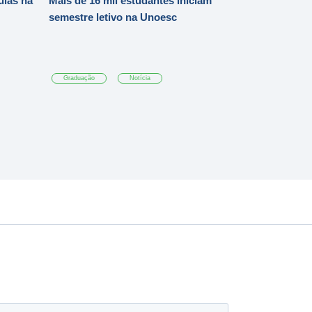
ulas na
Mais de 16 mil estudantes iniciam
semestre letivo na Unoesc
Graduação
Notícia