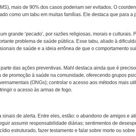
), mais de 90% dos casos poderiam ser evitados. O coordenad
ratado como um tabu em muitas famílias. Ele destaca que para a
 um grande ‘pecado’, por razões religiosas, morais e culturais
rtante problema de saúde pública. Esse tabu, aliado à dificuld
issionais de saúde e a ideia errônea de que o comportamento s
te das ações preventivas. Mahl destaca ainda que é preciso c
ços de promoção à saúde na comunidade, oferecendo grupos psic
rnamentais (ONGs); controlar o acesso aos métodos mais utili
stringir o acesso às armas de fogo.
sinais de alerta. Entre eles, estão: o abandono de amigos e at
eguir assumir responsabilidade diárias; sentimentos de desesp
ídio estruturado, fazer testamento e falar sobre morte ou sobr