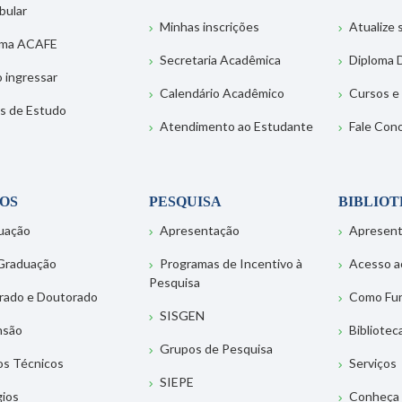
bular
Minhas inscrições
Atualize
ema ACAFE
Secretaria Acadêmica
Diploma D
 ingressar
Calendário Acadêmico
Cursos e
s de Estudo
Atendimento ao Estudante
Fale Con
OS
PESQUISA
BIBLIO
uação
Apresentação
Apresen
Graduação
Programas de Incentivo à
Acesso a
Pesquisa
rado e Doutorado
Como Fu
SISGEN
nsão
Bibliotec
Grupos de Pesquisa
os Técnicos
Serviços
SIEPE
gios
Conheça 