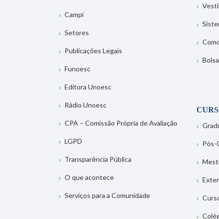
Vesti
Campi
Sist
Setores
Como
Publicações Legais
Bolsa
Funoesc
Editora Unoesc
Rádio Unoesc
CURS
CPA – Comissão Própria de Avaliação
Grad
LGPD
Pós-
Transparência Pública
Mest
O que acontece
Exte
Serviços para a Comunidade
Curs
Colé