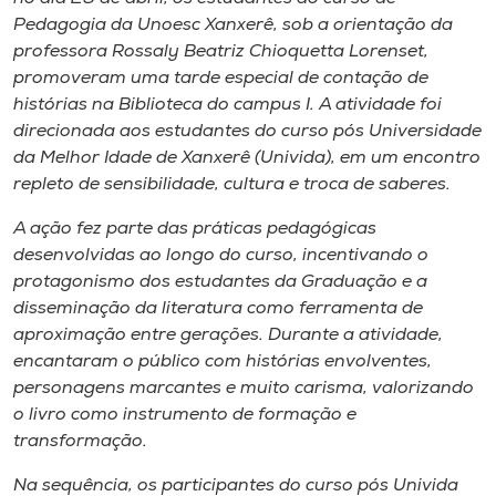
Museu
Pedagogia da Unoesc Xanxerê, sob a orientação da
professora Rossaly Beatriz Chioquetta Lorenset,
Unoesc
promoveram uma tarde especial de contação de
Store
histórias na Biblioteca do campus I. A atividade foi
direcionada aos estudantes do curso pós Universidade
da Melhor Idade de Xanxerê (Univida), em um encontro
repleto de sensibilidade, cultura e troca de saberes.
Selecione
o idioma
A ação fez parte das práticas pedagógicas
desenvolvidas ao longo do curso, incentivando o
protagonismo dos estudantes da Graduação e a
disseminação da literatura como ferramenta de
A+
aproximação entre gerações. Durante a atividade,
A-
encantaram o público com histórias envolventes,
personagens marcantes e muito carisma, valorizando
o livro como instrumento de formação e
transformação.
Na sequência, os participantes do curso pós Univida