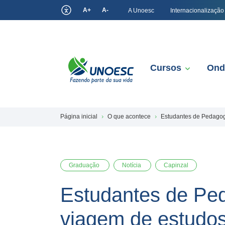
A+
A-
A Unoesc
Internacionalização
Cursos
Ond
Página inicial
O que acontece
Estudantes de Pedagog
Graduação
Notícia
Capinzal
Estudantes de Ped
viagem de estudos