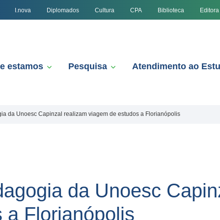
I.nova
Diplomados
Cultura
CPA
Biblioteca
Editora
e estamos
Pesquisa
Atendimento ao Est
ia da Unoesc Capinzal realizam viagem de estudos a Florianópolis
agogia da Unoesc Capinz
 a Florianópolis