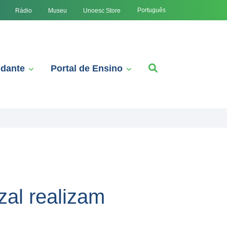
Português
Rádio
Museu
Unoesc Store
udante
Portal de Ensino
al realizam