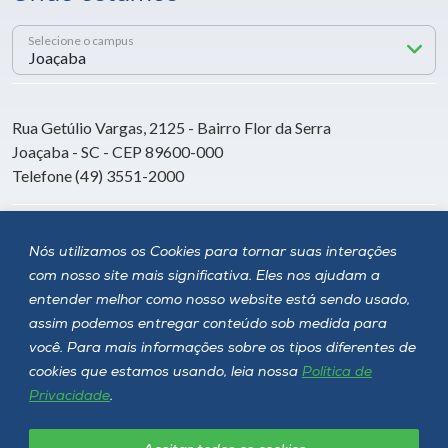
Selecione o campus
Rua Getúlio Vargas, 2125 - Bairro Flor da Serra
Joaçaba - SC - CEP 89600-000
Telefone (49) 3551-2000
Siga a Unoesc
Nós utilizamos os Cookies para tornar suas interações
com nosso site mais significativa. Eles nos ajudam a
entender melhor como nosso website está sendo usado,
assim podemos entregar conteúdo sob medida para
você. Para mais informações sobre os tipos diferentes de
cookies que estamos usando, leia nossa
Política de
Privacidade
.