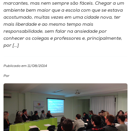
marcantes, mas nem sempre são fáceis. Chegar a um
ambiente bem maior que a escola com que se estava
I.nova
acostumado, muitas vezes em uma cidade nova, ter
mais liberdade e ao mesmo tempo mais
Diplomados
responsabilidade, sem falar na ansiedade por
conhecer os colegas e professores e, principalmente,
por […]
Cultura
CPA
Publicado em 11/08/2014
Por
Biblioteca
Editora
Rádio