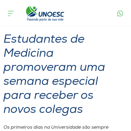
Página
O que
Estudantes de Medicina promoveram uma
inicial
acontece
semana especial para receber os novos colegas
Cursos
Graduação
Joaçaba
Onde estamos
Estudantes de
Pesquisa
Medicina
promoveram uma
Atendimento ao Estudante
semana especial
Portal de Ensino
para receber os
A
novos colegas
Unoesc
Internacionalização
Os primeiros dias na Universidade são sempre