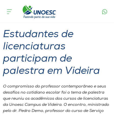
Página
O que
Estudantes de licenciaturas participam de
inicial
acontece
palestra em Videira
Cursos
Graduação
Videira
Onde estamos
Estudantes de
Pesquisa
licenciaturas
participam de
Atendimento ao Estudante
palestra em Videira
Portal de Ensino
O compromisso do professor contemporâneo e seus
A
desafios no cotidiano escolar foi o tema de palestra
Unoesc
que reuniu os acadêmicos dos cursos de licenciaturas
da Unoesc Campus de Videira. O encontro, ministrado
Internacionalização
pelo dr. Pedro Demo, professor do curso de Serviço