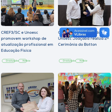
CREF3/SC e Unoesc
Curso de Psicologia da
promovem workshop de
Unoesc Joaçaba realiza 2ª
atualização profissional em
Cerimônia do Botton
Educação Física
Graduação
Notícia
Graduação
Notícia