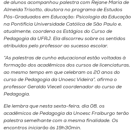
Museu
de alunos acompanhou palestra com Rejane Maria de
Almeida Trisotto, doutora no programa de Estudos
Pós-Graduados em Educação: Psicologia da Educação
Unoesc
na Pontifícia Universidade Católica de São Paulo e,
Store
atualmente, coordena os Estágios do Curso de
Pedagogia da UFRJ. Ela discorreu sobre os sentidos
atribuídos pelo professor ao sucesso escolar.
Selecione
“As palestras de cunho educacional estão voltadas à
o idioma
formação dos acadêmicos dos cursos de licenciaturas,
ao mesmo tempo em que celebram os 20 anos do
curso de Pedagogia da Unoesc Videira”, afirma o
professor Geraldo Vieceli coordenador do curso de
A+
Pedagogia.
A-
Ele lembra que nesta sexta-feira, dia 08, os
acadêmicos de Pedagogia da Unoesc Fraiburgo terão
palestra semelhante com a mesma finalidade. Os
encontros iniciarão às 19h30min.