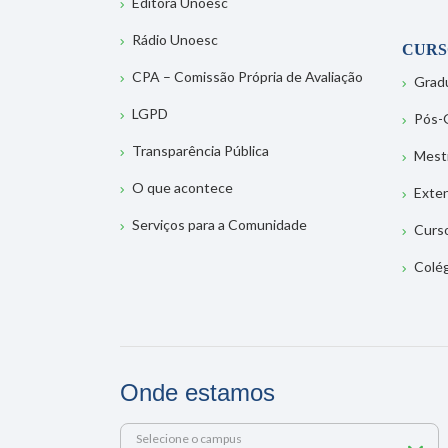
Editora Unoesc
Rádio Unoesc
CURS
CPA – Comissão Própria de Avaliação
Grad
LGPD
Pós-
Transparência Pública
Mest
O que acontece
Exte
Serviços para a Comunidade
Curs
Colé
Onde estamos
Selecione o campus