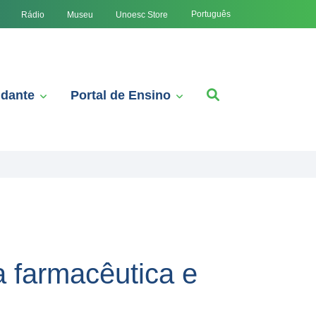
Português
Rádio
Museu
Unoesc Store
udante
Portal de Ensino
 farmacêutica e