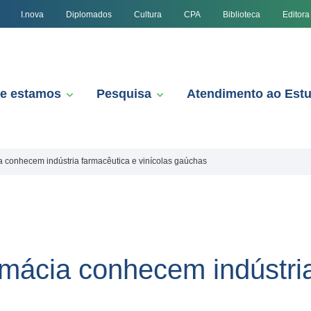
I.nova
Diplomados
Cultura
CPA
Biblioteca
Editora
e estamos
Pesquisa
Atendimento ao Est
 conhecem indústria farmacêutica e vinícolas gaúchas
mácia conhecem indústria