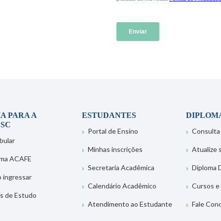
A PARA A
ESTUDANTES
DIPLOM
SC
Portal de Ensino
Consulta
bular
Minhas inscrições
Atualize
ema ACAFE
Secretaria Acadêmica
Diploma D
 ingressar
Calendário Acadêmico
Cursos e
s de Estudo
Atendimento ao Estudante
Fale Con