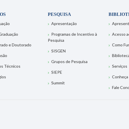
OS
PESQUISA
BIBLIO
uação
Apresentação
Apresen
Graduação
Programas de Incentivo à
Acesso a
Pesquisa
rado e Doutorado
Como Fu
SISGEN
nsão
Bibliotec
Grupos de Pesquisa
os Técnicos
Serviços
SIEPE
gios
Conheça 
Summit
Fale Con