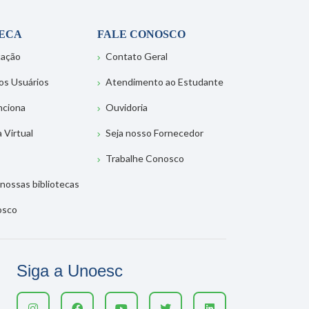
TECA
FALE CONOSCO
tação
Contato Geral
os Usuários
Atendimento ao Estudante
nciona
Ouvidoria
a Virtual
Seja nosso Fornecedor
Trabalhe Conosco
nossas bibliotecas
osco
Siga a Unoesc