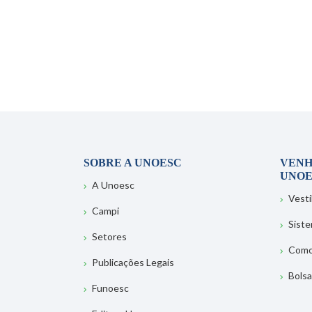
SOBRE A UNOESC
VENH
UNOE
A Unoesc
Vesti
Campi
Sist
Setores
Como
Publicações Legais
Bolsa
Funoesc