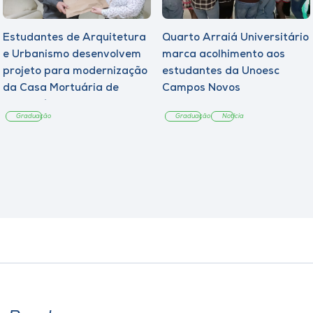
Estudantes de Arquitetura
Quarto Arraiá Universitário
e Urbanismo desenvolvem
marca acolhimento aos
projeto para modernização
estudantes da Unoesc
da Casa Mortuária de
Campos Novos
Tangará
Graduação
Graduação
Notícia