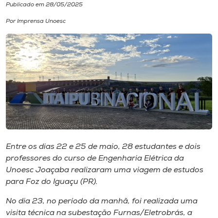
Publicado em 28/05/2025
I.nova
Por Imprensa Unoesc
Diplomados
Cultura
CPA
Biblioteca
Entre os dias 22 e 25 de maio, 28 estudantes e dois
professores do curso de Engenharia Elétrica da
Editora
Unoesc Joaçaba realizaram uma viagem de estudos
para Foz do Iguaçu (PR).
Rádio
No dia 23, no período da manhã, foi realizada uma
visita técnica na subestação Furnas/Eletrobrás, a