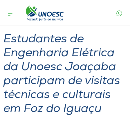
Página
O que
Estudantes de Engenharia Elétrica da Unoesc
inicial
acontece
Joaçaba participam de visitas técnicas e
Cursos
culturais em Foz do Iguaçu
Graduação
Notícia
Joaçaba
Onde estamos
Estudantes de
Pesquisa
Engenharia Elétrica
da Unoesc Joaçaba
Atendimento ao Estudante
participam de visitas
Portal de Ensino
técnicas e culturais
A
em Foz do Iguaçu
Unoesc
Internacionalização