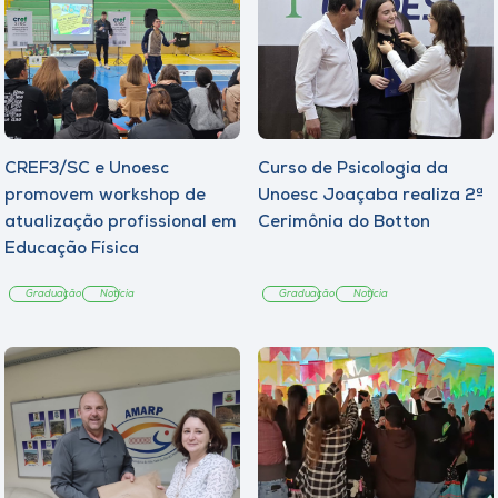
CREF3/SC e Unoesc
Curso de Psicologia da
promovem workshop de
Unoesc Joaçaba realiza 2ª
atualização profissional em
Cerimônia do Botton
Educação Física
Graduação
Notícia
Graduação
Notícia