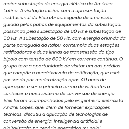
Museu
maior subestação de energia elétrica da América
Latina. A visitação iniciou com a apresentação
institucional da Eletrobrás, seguida de uma visita
Unoesc
guiada pelos pátios de equipamentos da subestação,
Store
passando pela subestação de 60 Hz e subestação de
50 Hz. A subestação de 50 Hz, com energia oriunda da
parte paraguaia da Itaipu, contempla duas estações
retificadoras e duas linhas de transmissão do tipo
Selecione
bipolo com tensão de 600 kV em corrente contínua. O
o idioma
grupo teve a oportunidade de visitar um dos prédios
que compõe a quadriválvula de retificação, que está
passando por modernização após 40 anos de
A+
operação, e ser a primeira turma de visitantes a
A-
conhecer o novo sistema de conversão de energia.
Eles foram acompanhados pelo engenheiro eletricista
Andrei Lopes, que, além de fornecer explicações
técnicas, discutiu a aplicação de tecnologias de
conversão de energia, inteligência artificial e
digitalização no cenário energético mundial.