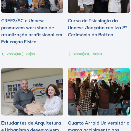
CREF3/SC e Unoesc
Curso de Psicologia da
promovem workshop de
Unoesc Joaçaba realiza 2ª
atualização profissional em
Cerimônia do Botton
Educação Física
Graduação
Notícia
Graduação
Notícia
Estudantes de Arquitetura
Quarto Arraiá Universitário
e Urbanismo desenvolvem
marca acolhimento aos