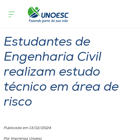
Página inicial
O que acontece
Estudantes de Engenharia Civil realiz
Cursos
Graduação
Joaçaba
Onde estamos
Estudantes de
Pesquisa
Engenharia Civil
realizam estudo
Atendimento ao Estudante
técnico em área de
Portal de Ensino
risco
A
Unoesc
Publicado em 13/12/2024
Internacionalização
Por Imprensa Unoesc