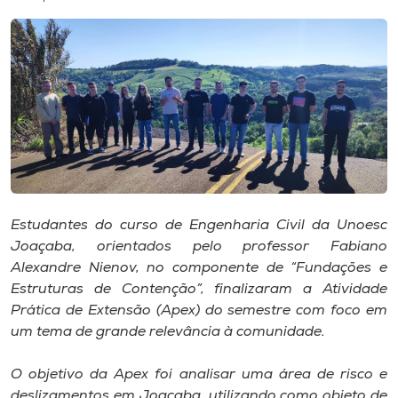
I.nova
Diplomados
Cultura
CPA
Estudantes do curso de Engenharia Civil da Unoesc
Joaçaba, orientados pelo professor Fabiano
Biblioteca
Alexandre Nienov, no componente de “Fundações e
Estruturas de Contenção”, finalizaram a
Atividade
Editora
Prática
de
Extensão
(
Apex
) do semestre com foco em
um tema de grande relevância à comunidade.
Rádio
O objetivo da
Apex
foi analisar uma área de risco e
deslizamentos em Joaçaba, utilizando como objeto de