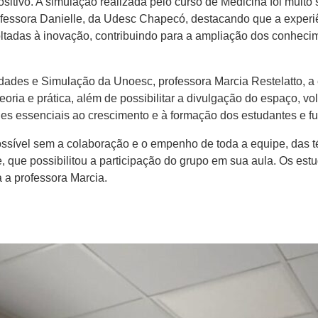
itivo. A simulação realizada pelo curso de Medicina foi muito 
rofessora Danielle, da Udesc Chapecó, destacando que a experi
voltadas à inovação, contribuindo para a ampliação dos conheci
ades e Simulação da Unoesc, professora Marcia Restelatto, a ex
eoria e prática, além de possibilitar a divulgação do espaço, vo
s essenciais ao crescimento e à formação dos estudantes e fut
 possível sem a colaboração e o empenho de toda a equipe, da
e, que possibilitou a participação do grupo em sua aula. Os es
 a professora Marcia.