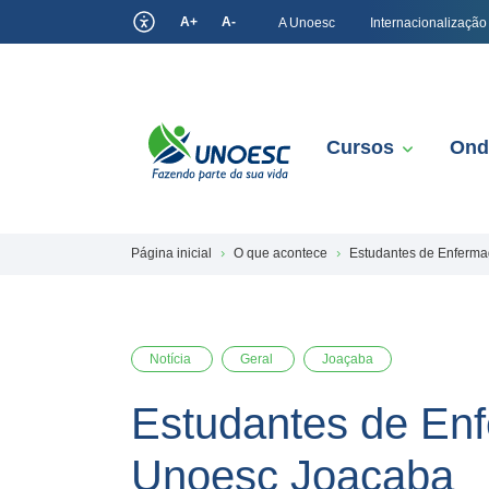
A+
A-
A Unoesc
Internacionalização
Cursos
Ond
Página inicial
O que acontece
Estudantes de Enferm
Notícia
Geral
Joaçaba
Estudantes de En
Unoesc Joaçaba