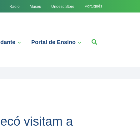
Português
Rádio
Museu
Unoesc Store
udante
Portal de Ensino
có visitam a