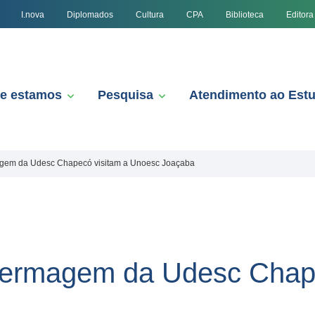
I.nova
Diplomados
Cultura
CPA
Biblioteca
Editora
e estamos
Pesquisa
Atendimento ao Est
agem da Udesc Chapecó visitam a Unoesc Joaçaba
fermagem da Udesc Chape