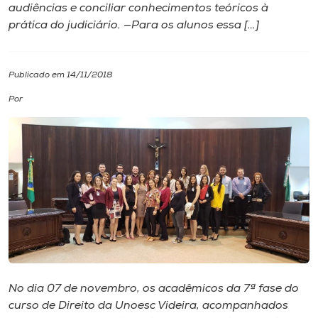
audiências e conciliar conhecimentos teóricos à
prática do judiciário. —Para os alunos essa […]
I.nova
Diplomados
Publicado em 14/11/2018
Por
Cultura
CPA
Biblioteca
Editora
Rádio
No dia 07 de novembro, os acadêmicos da 7ª fase do
curso de Direito da Unoesc Videira, acompanhados