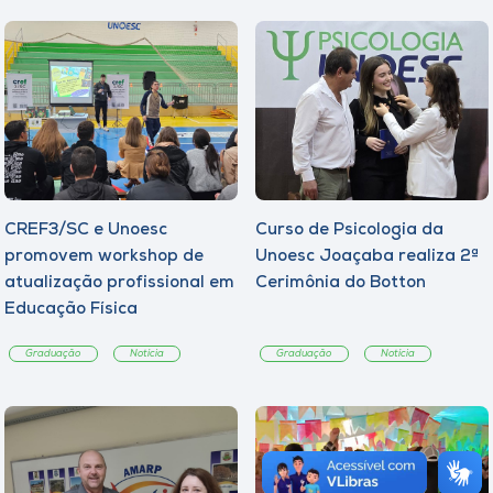
CREF3/SC e Unoesc
Curso de Psicologia da
promovem workshop de
Unoesc Joaçaba realiza 2ª
atualização profissional em
Cerimônia do Botton
Educação Física
Graduação
Notícia
Graduação
Notícia