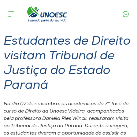
Página
O que
Estudantes de Direito visitam Tribunal de
inicial
acontece
Justiça do Estado Paraná
Cursos
Graduação
Geral
Videira
Onde estamos
Estudantes de Direito
Pesquisa
visitam Tribunal de
Justiça do Estado
Atendimento ao Estudante
Paraná
Portal de Ensino
No dia 07 de novembro, os acadêmicos da 7ª fase do
A
curso de Direito da Unoesc Videira, acompanhados
Unoesc
pela professora Daniela Ries Winck, realizaram visita
ao Tribunal de Justiça do Paraná. Durante a viagem,
Internacionalização
os estudantes tiveram a oportunidade de assistir às