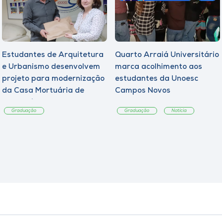
Estudantes de Arquitetura
Quarto Arraiá Universitário
e Urbanismo desenvolvem
marca acolhimento aos
projeto para modernização
estudantes da Unoesc
da Casa Mortuária de
Campos Novos
Tangará
Graduação
Graduação
Notícia