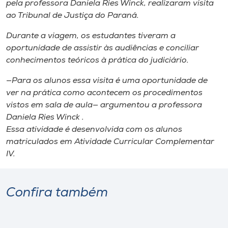
pela professora Daniela Ries Winck, realizaram visita
Museu
ao Tribunal de Justiça do Paraná.
Unoesc
Durante a viagem, os estudantes tiveram a
Store
oportunidade de assistir às audiências e conciliar
conhecimentos teóricos à prática do judiciário.
—Para os alunos essa visita é uma oportunidade de
ver na prática como acontecem os procedimentos
Selecione
o idioma
vistos em sala de aula— argumentou a professora
Daniela Ries Winck .
Essa atividade é desenvolvida com os alunos
matriculados em Atividade Curricular Complementar
A+
IV.
A-
Confira também