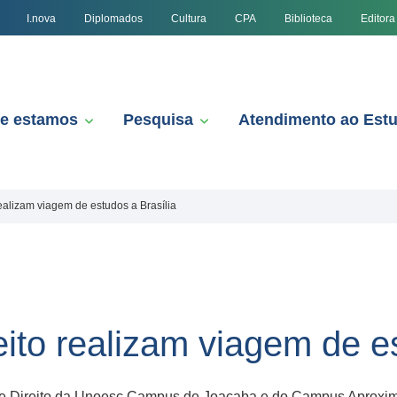
I.nova
Diplomados
Cultura
CPA
Biblioteca
Editora
e estamos
Pesquisa
Atendimento ao Est
ealizam viagem de estudos a Brasília
ito realizam viagem de es
 de Direito da Unoesc Campus de Joaçaba e do Campus Aprox