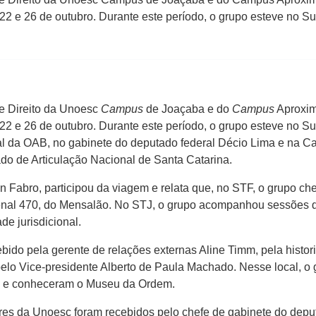
 22 e 26 de outubro. Durante este período, o grupo esteve no S
e Direito da Unoesc
Campus
de Joaçaba e do
Campus
Aproxim
 22 e 26 de outubro. Durante este período, o grupo esteve no S
al da OAB, no gabinete do deputado federal Décio Lima e na C
ado de Articulação Nacional de Santa Catarina.
n Fabro, participou da viagem e relata que, no STF, o grupo 
nal 470, do Mensalão. No STJ, o grupo acompanhou sessões de
de jurisdicional.
do pela gerente de relações externas Aline Timm, pela historiad
o Vice-presidente Alberto de Paula Machado. Nesse local, o gr
es e conheceram o Museu da Ordem.
es da Unoesc foram recebidos pelo chefe de gabinete do deput