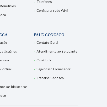
Telefones
 Benefícios
Configurar rede Wi-fi
osco
TECA
FALE CONOSCO
tação
Contato Geral
os Usuários
Atendimento ao Estudante
nciona
Ouvidoria
a Virtual
Seja nosso Fornecedor
Trabalhe Conosco
nossas bibliotecas
osco