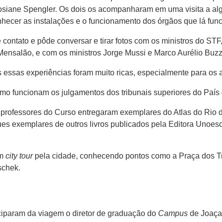
osiane Spengler. Os dois os acompanharam em uma visita a a
onhecer as instalações e o funcionamento dos órgãos que lá fun
 contato e pôde conversar e tirar fotos com os ministros do STF
Mensalão, e com os ministros Jorge Mussi e Marco Aurélio Buz
essas experiências foram muito ricas, especialmente para os 
omo funcionam os julgamentos dos tribunais superiores do País
e professores do Curso entregaram exemplares do Atlas do Rio 
s exemplares de outros livros publicados pela Editora Unoesc
um
city tour
pela cidade, conhecendo pontos como a Praça dos Tr
schek.
iparam da viagem o diretor de graduação do
Campus
de Joaçab