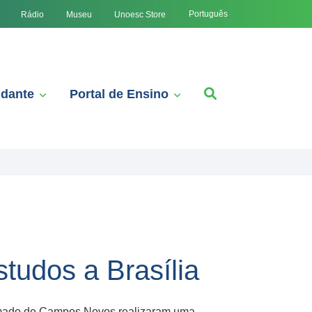
Português
Rádio
Museu
Unoesc Store
udante
Portal de Ensino
tudos a Brasília
imado de Campos Novos realizaram uma