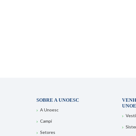
SOBRE A UNOESC
VENH
UNOE
A Unoesc
Vesti
Campi
Sist
Setores