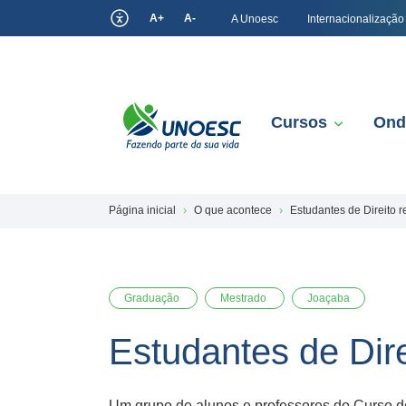
A+
A-
A Unoesc
Internacionalização
Cursos
Ond
Página inicial
O que acontece
Estudantes de Direito r
Graduação
Mestrado
Joaçaba
Estudantes de Dire
Um grupo de alunos e professores do Curso