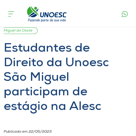
Página
O que
Estudantes de Direito da Unoesc São Miguel
inicial
acontece
participam de estágio na Alesc
Cursos
Graduação
Notícia
Geral
Ensino
São
Onde estamos
Miguel do Oeste
Estudantes de
Pesquisa
Direito da Unoesc
Atendimento ao Estudante
São Miguel
Portal de Ensino
participam de
estágio na Alesc
A
Unoesc
Internacionalização
Publicado em 22/05/2023