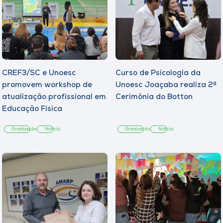
CREF3/SC e Unoesc
Curso de Psicologia da
promovem workshop de
Unoesc Joaçaba realiza 2ª
atualização profissional em
Cerimônia do Botton
Educação Física
Graduação
Notícia
Graduação
Notícia