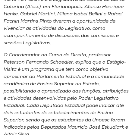
Museu
Catarina (Alesc), em Florianópolis. Afonso Henrique
Henke, Gabriel Martini, Milena Isabel Bellini e Rafael
Unoesc
Fachin Martins Pinto tiveram a oportunidade de
Store
vivenciar as atividades do Legislativo, como
acompanhamento de discussões das comissões e
sessões Legislativas.
O Coordenador do Curso de Direito, professor
Selecione
o idioma
Peterson Fernando Schaedler, explica que o Estágio-
Visita é um programa que tem como objetivo
aproximar do Parlamento Estadual e a comunidade
acadêmica de Ensino Superior do Estado,
A+
possibilitando o aprendizado das funções, atribuições
A-
e atividades desenvolvidas pelo Poder Legislativo
Estadual. Cada Deputado Estadual pode indicar até
dois estudantes de estabelecimentos de Ensino
Superior, sendo que os estudantes da Unoesc foram
indicados pelos Deputados Maurício José Eskudlark e
Altair Silva.