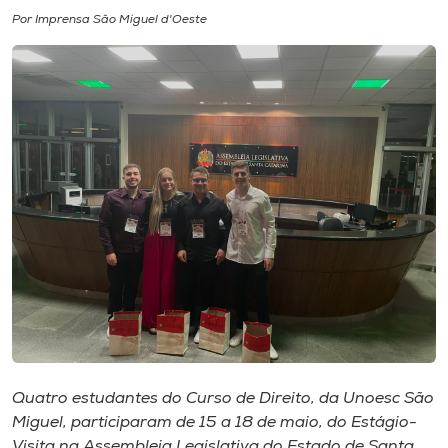
Por Imprensa São Miguel d'Oeste
I.nova
Diplomados
Cultura
CPA
Biblioteca
Editora
Rádio
Quatro estudantes do Curso de Direito, da Unoesc São
Miguel, participaram de 15 a 18 de maio, do Estágio-
Visita na Assembleia Legislativa do Estado de Santa