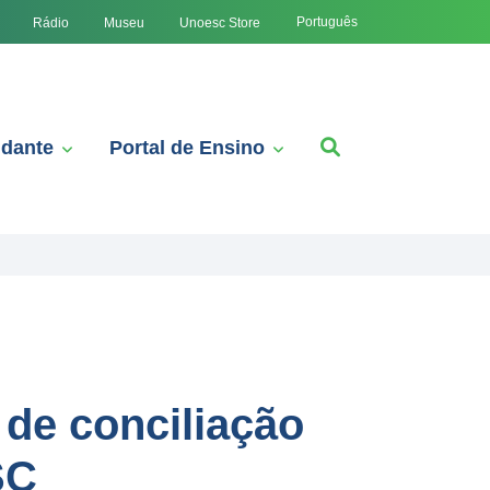
Português
Rádio
Museu
Unoesc Store
udante
Portal de Ensino
de conciliação
SC