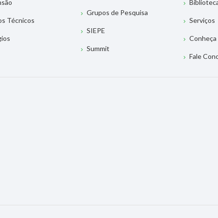
nsão
Bibliotec
Grupos de Pesquisa
os Técnicos
Serviços
SIEPE
gios
Conheça 
Summit
Fale Con