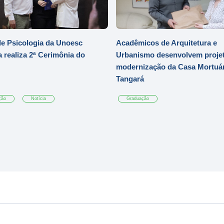
e Psicologia da Unoesc
Acadêmicos de Arquitetura e
 realiza 2ª Cerimônia do
Urbanismo desenvolvem projet
modernização da Casa Mortuár
Tangará
ção
Notícia
Graduação