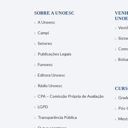
SOBRE A UNOESC
VENH
UNOE
A Unoesc
Vesti
Campi
Sist
Setores
Como
Publicações Legais
Bolsa
Funoesc
Editora Unoesc
Rádio Unoesc
CURS
CPA – Comissão Própria de Avaliação
Grad
LGPD
Pós-
Transparência Pública
Mest
O que acontece