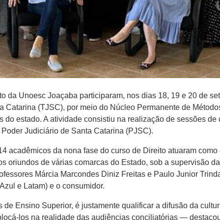
to da Unoesc Joaçaba participaram, nos dias 18, 19 e 20 de se
nta Catarina (TJSC), por meio do Núcleo Permanente de Método
do estado. A atividade consistiu na realização de sessões de c
Poder Judiciário de Santa Catarina (PJSC).
, 14 acadêmicos da nona fase do curso de Direito atuaram como 
os oriundos de várias comarcas do Estado, sob a supervisão d
ofessores Márcia Marcondes Diniz Freitas e Paulo Junior Trinda
 Azul e Latam) e o consumidor.
s de Ensino Superior, é justamente qualificar a difusão da cultu
cá-los na realidade das audiências conciliatórias — destacou 