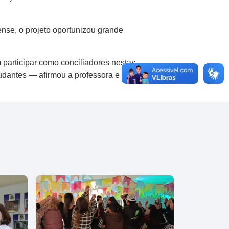
nse, o projeto oportunizou grande
 participar como conciliadores nestas
tudantes — afirmou a professora e também