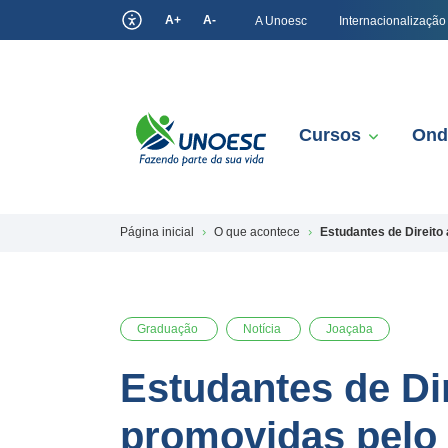
A+
A-
A Unoesc
Internacionalização
Cursos
Ond
Página inicial
O que acontece
Estudantes de Direito
Graduação
Notícia
Joaçaba
Estudantes de Di
promovidas pelo 