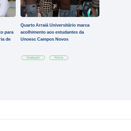
Quarto Arraiá Universitário marca
o para
acolhimento aos estudantes da
ia de
Unoesc Campos Novos
Graduação
Notícia