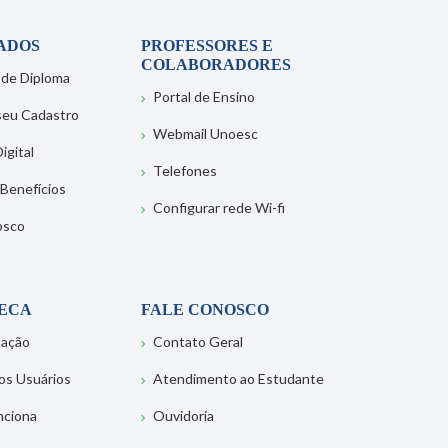
ADOS
PROFESSORES E
COLABORADORES
 de Diploma
Portal de Ensino
 seu Cadastro
Webmail Unoesc
igital
Telefones
 Benefícios
Configurar rede Wi-fi
osco
TECA
FALE CONOSCO
tação
Contato Geral
os Usuários
Atendimento ao Estudante
nciona
Ouvidoria