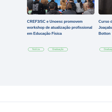
CREF3/SC e Unoesc promovem
Curso d
workshop de atualização profissional
Joaçaba
em Educação Física
Botton
Notícia
Graduação
Gradua