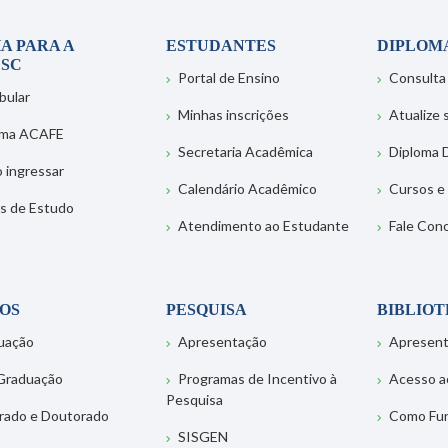
A PARA A
ESTUDANTES
DIPLOM
SC
Portal de Ensino
Consulta
bular
Minhas inscrições
Atualize
ema ACAFE
Secretaria Acadêmica
Diploma D
 ingressar
Calendário Acadêmico
Cursos e
s de Estudo
Atendimento ao Estudante
Fale Con
OS
PESQUISA
BIBLIO
uação
Apresentação
Apresen
Graduação
Programas de Incentivo à
Acesso a
Pesquisa
rado e Doutorado
Como Fu
SISGEN