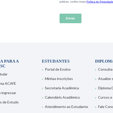
A PARA A
ESTUDANTES
DIPLOM
SC
Portal de Ensino
Consulta
bular
Minhas inscrições
Atualize
ema ACAFE
Secretaria Acadêmica
Diploma D
 ingressar
Calendário Acadêmico
Cursos e
s de Estudo
Atendimento ao Estudante
Fale Con