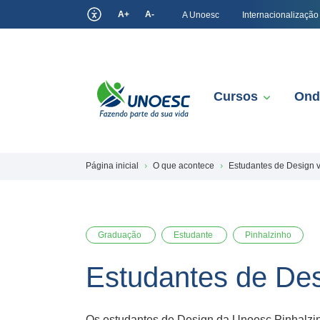
A+
A-
A Unoesc
Internacionalização
Cursos
Ond
Página inicial
O que acontece
Estudantes de Design v
Graduação
Estudante
Pinhalzinho
Estudantes de Des
Os estudantes de Design da Unoesc Pinhalzin