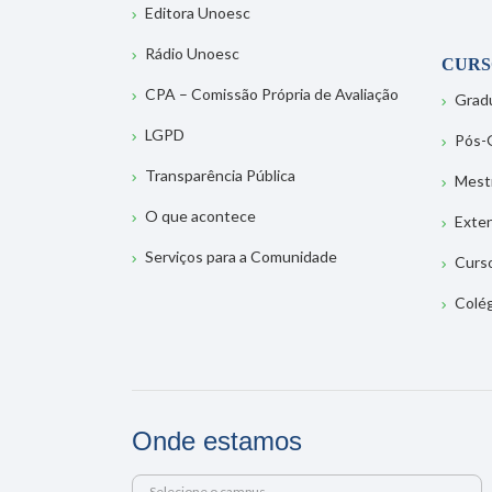
Editora Unoesc
Rádio Unoesc
CURS
CPA – Comissão Própria de Avaliação
Grad
LGPD
Pós-
Transparência Pública
Mest
O que acontece
Exte
Serviços para a Comunidade
Curs
Colé
Onde estamos
Selecione o campus