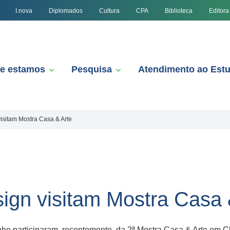
I.nova
Diplomados
Cultura
CPA
Biblioteca
Editora
e estamos
Pesquisa
Atendimento ao Est
isitam Mostra Casa & Arte
ign visitam Mostra Casa 
ho participaram, recentemente, da 2ª Mostra Casa & Arte em