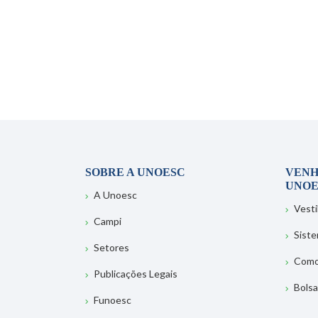
SOBRE A UNOESC
VENH
UNOE
A Unoesc
Vesti
Campi
Sist
Setores
Como
Publicações Legais
Bolsa
Funoesc