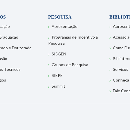
OS
PESQUISA
BIBLIO
uação
Apresentação
Apresen
Graduação
Programas de Incentivo à
Acesso a
Pesquisa
rado e Doutorado
Como Fu
SISGEN
nsão
Bibliotec
Grupos de Pesquisa
os Técnicos
Serviços
SIEPE
gios
Conheça 
Summit
Fale Con