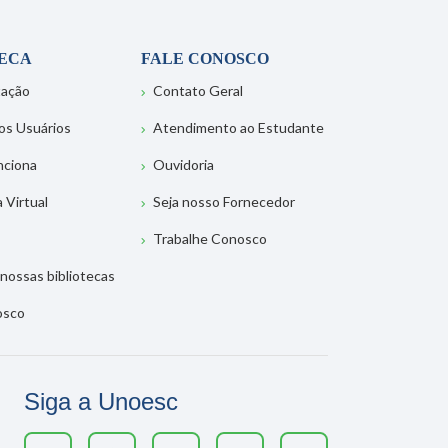
TECA
FALE CONOSCO
tação
Contato Geral
os Usuários
Atendimento ao Estudante
nciona
Ouvidoria
a Virtual
Seja nosso Fornecedor
Trabalhe Conosco
nossas bibliotecas
osco
Siga a Unoesc