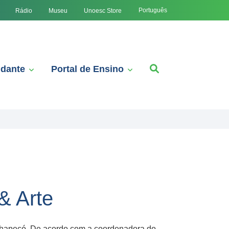
Português
Rádio
Museu
Unoesc Store
udante
Portal de Ensino
& Arte
 Chapecó. De acordo com a coordenadora do