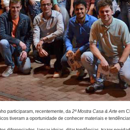
ho participaram, recentemente, da
2ª Mostra Casa & Arte
em Ch
icos tiveram a oportunidade de conhecer materiais e tendências 
es diferenciados, lançar ideias, ditar tendências, trazer novi