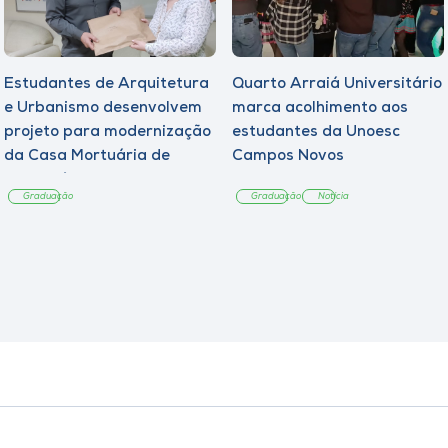
Estudantes de Arquitetura
Quarto Arraiá Universitário
e Urbanismo desenvolvem
marca acolhimento aos
projeto para modernização
estudantes da Unoesc
da Casa Mortuária de
Campos Novos
Tangará
Graduação
Graduação
Notícia