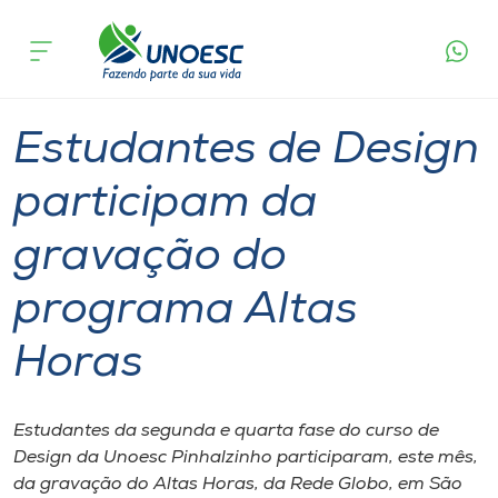
Página
O que
Estudantes de Design participam da
inicial
acontece
gravação do programa Altas Horas
Cursos
Graduação
Geral
Pinhalzinho
Onde estamos
Estudantes de Design
Pesquisa
participam da
gravação do
Atendimento ao Estudante
programa Altas
Portal de Ensino
Horas
A
Unoesc
Estudantes da segunda e quarta fase do curso de
Design da Unoesc Pinhalzinho participaram, este mês,
Internacionalização
da gravação do Altas Horas, da Rede Globo, em São