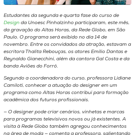
Museu
Estudantes da segunda e quarta fase do curso de
Unoesc
Design
da Unoesc Pinhalzinho participaram, este mês,
Store
da gravação do Altas Horas, da Rede Globo, em São
Paulo. O programa será exibido no dia 14 de
novembro. Entre os convidados da atração, estavam a
escritora Thalita Rebouças, os atores Emílio Dantas e
Selecione
Reynaldo Gianecchini, além da cantora Gal Costa e da
o idioma
banda Aviões do Forró.
Segundo a coordenadora do curso, professora Lidiane
Camiloti, conhecer a atuação do designer em um
A+
programa como Altas Horas contribui para formação
A-
acadêmica dos futuros profissionais.
— O designer pode criar cenários, vinhetas e marcas
para programas televisivos novos ou já existentes. A
visita à Rede Globo também agregou conhecimentos
na área de moda — comenta a professora, salientando