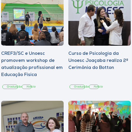
CREF3/SC e Unoesc
Curso de Psicologia da
promovem workshop de
Unoesc Joaçaba realiza 2ª
atualização profissional em
Cerimônia do Botton
Educação Física
Graduação
Notícia
Graduação
Notícia