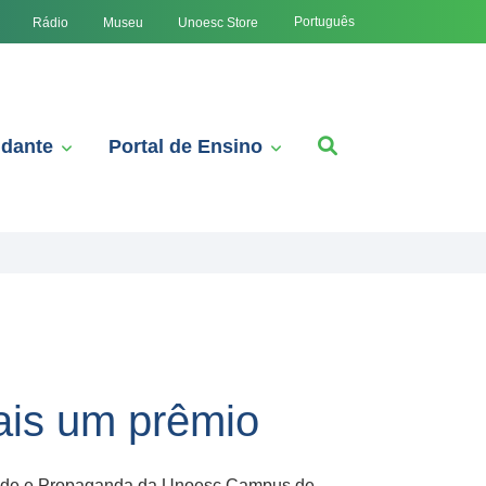
Português
Rádio
Museu
Unoesc Store
udante
Portal de Ensino
ais um prêmio
dade e Propaganda da Unoesc Campus de