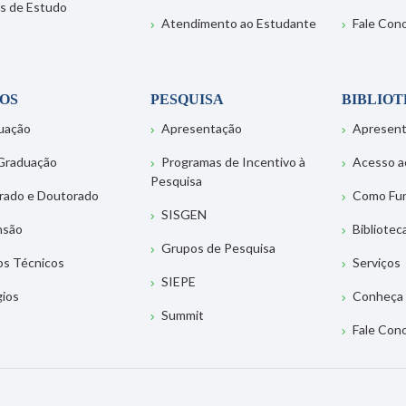
s de Estudo
Atendimento ao Estudante
Fale Con
OS
PESQUISA
BIBLIO
uação
Apresentação
Apresen
Graduação
Programas de Incentivo à
Acesso a
Pesquisa
rado e Doutorado
Como Fu
SISGEN
nsão
Bibliotec
Grupos de Pesquisa
os Técnicos
Serviços
SIEPE
gios
Conheça 
Summit
Fale Con