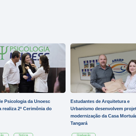
e Psicologia da Unoesc
Estudantes de Arquitetura e
 realiza 2ª Cerimônia do
Urbanismo desenvolvem projet
modernização da Casa Mortuár
Tangará
ção
Notícia
Graduação