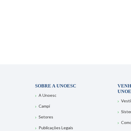
SOBRE A UNOESC
VENH
UNOE
A Unoesc
Vesti
Campi
Sist
Setores
Como
Publicações Legais