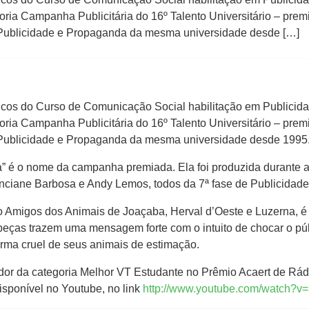
oria Campanha Publicitária do 16º Talento Universitário – pr
 Publicidade e Propaganda da mesma universidade desde […]
cos do Curso de Comunicação Social habilitação em Publici
oria Campanha Publicitária do 16º Talento Universitário – pr
 Publicidade e Propaganda da mesma universidade desde 1995
a” é o nome da campanha premiada. Ela foi produzida durante a
ranciane Barbosa e Andy Lemos, todos da 7ª fase de Publicida
 Amigos dos Animais de Joaçaba, Herval d’Oeste e Luzerna, é co
s peças trazem uma mensagem forte com o intuito de chocar o p
rma cruel de seus animais de estimação.
or da categoria Melhor VT Estudante no Prêmio Acaert de Rád
isponível no Youtube, no link
http://www.youtube.com/watch?v