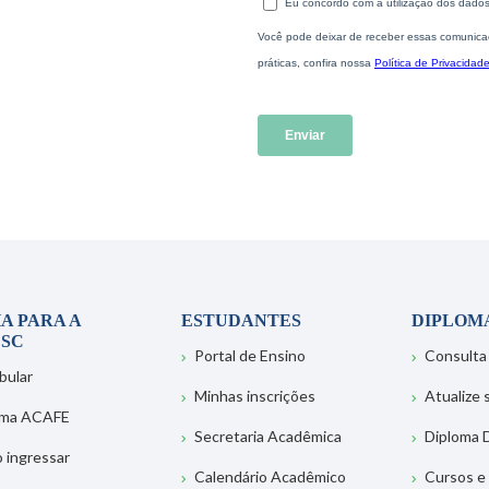
A PARA A
ESTUDANTES
DIPLOM
SC
Portal de Ensino
Consulta
bular
Minhas inscrições
Atualize
ema ACAFE
Secretaria Acadêmica
Diploma D
 ingressar
Calendário Acadêmico
Cursos e