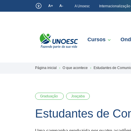
A+
A-
A Unoesc
Internacionalização
Cursos
Ond
Página inicial
O que acontece
Estudantes de Comuni
Graduação
Joaçaba
Estudantes de Co
Uma campanha produzida por quatro acadêmi