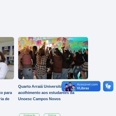
Quarto Arraiá Universitário marca
o para
acolhimento aos estudantes da
ia de
Unoesc Campos Novos
Graduação
Notícia