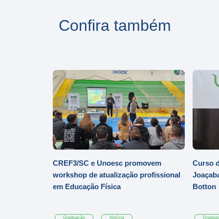
Confira também
CREF3/SC e Unoesc promovem
Curso d
workshop de atualização profissional
Joaçaba
em Educação Física
Botton
Graduação
Notícia
Gradua