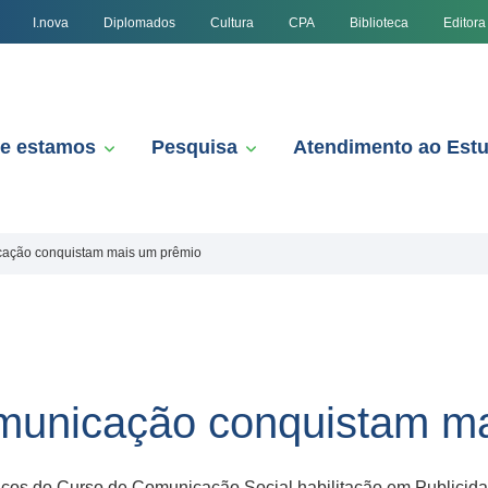
I.nova
Diplomados
Cultura
CPA
Biblioteca
Editora
e estamos
Pesquisa
Atendimento ao Est
cação conquistam mais um prêmio
municação conquistam m
cos do Curso de Comunicação Social habilitação em Publici