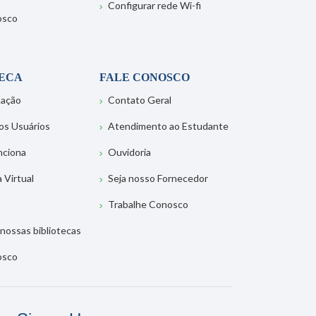
Configurar rede Wi-fi
osco
TECA
FALE CONOSCO
tação
Contato Geral
os Usuários
Atendimento ao Estudante
nciona
Ouvidoria
a Virtual
Seja nosso Fornecedor
Trabalhe Conosco
nossas bibliotecas
osco