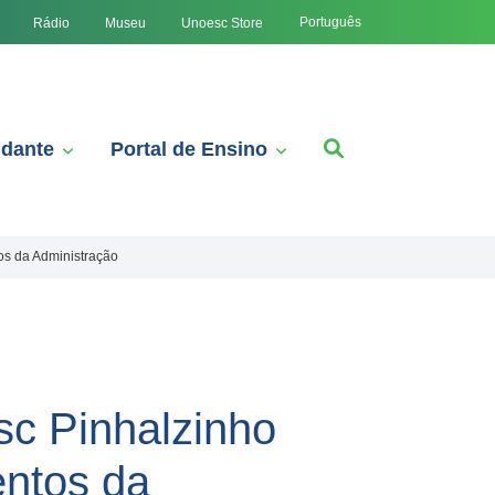
Português
Rádio
Museu
Unoesc Store
udante
Portal de Ensino
os da Administração
sc Pinhalzinho
entos da