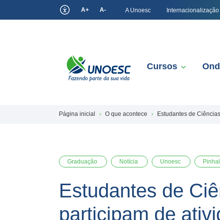
A+
A-
A Unoesc
Internacionalização
Cursos
Ond
Página inicial
O que acontece
Estudantes de Ciências
Graduação
Notícia
Unoesc
Pinha
Estudantes de Ciê
participam de ati