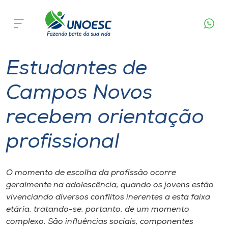
Página
O que
Estudantes de Campos Novos recebem
inicial
acontece
orientação profissional
Cursos
Graduação
Campos Novos
Onde estamos
Estudantes de
Pesquisa
Campos Novos
recebem orientação
Atendimento ao Estudante
profissional
Portal de Ensino
O momento de escolha da profissão ocorre
A
geralmente na adolescência, quando os jovens estão
Unoesc
vivenciando diversos conflitos inerentes a esta faixa
etária, tratando-se, portanto, de um momento
Internacionalização
complexo. São influências sociais, componentes