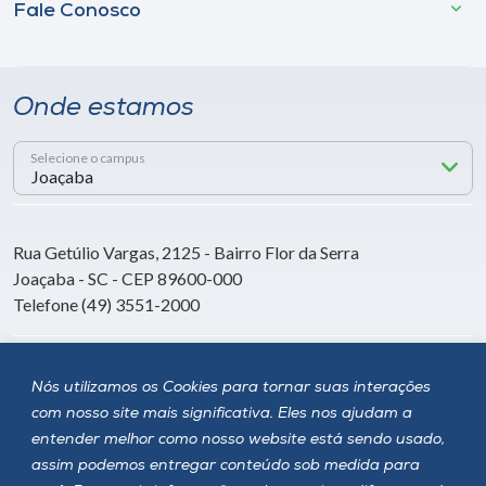
Fale Conosco
Onde estamos
Selecione o campus
Rua Getúlio Vargas, 2125 - Bairro Flor da Serra
Joaçaba - SC - CEP 89600-000
Telefone (49) 3551-2000
Siga a Unoesc
Nós utilizamos os Cookies para tornar suas interações
com nosso site mais significativa. Eles nos ajudam a
entender melhor como nosso website está sendo usado,
assim podemos entregar conteúdo sob medida para