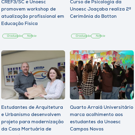
CREF3/SC e Unoesc
Curso de Psicologia da
promovem workshop de
Unoesc Joaçaba realiza 2ª
atualização profissional em
Cerimônia do Botton
Educação Física
Graduação
Notícia
Graduação
Notícia
Estudantes de Arquitetura
Quarto Arraiá Universitário
e Urbanismo desenvolvem
marca acolhimento aos
projeto para modernização
estudantes da Unoesc
da Casa Mortuária de
Campos Novos