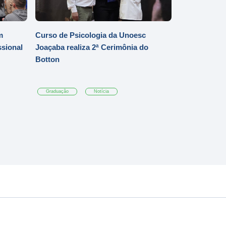
m
Curso de Psicologia da Unoesc
ssional
Joaçaba realiza 2ª Cerimônia do
Botton
Graduação
Notícia