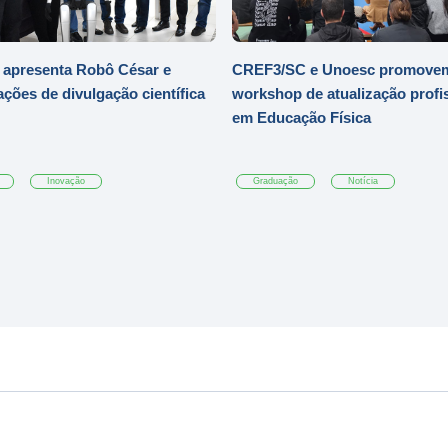
 apresenta Robô César e
CREF3/SC e Unoesc promove
ações de divulgação científica
workshop de atualização profi
em Educação Física
Inovação
Graduação
Notícia