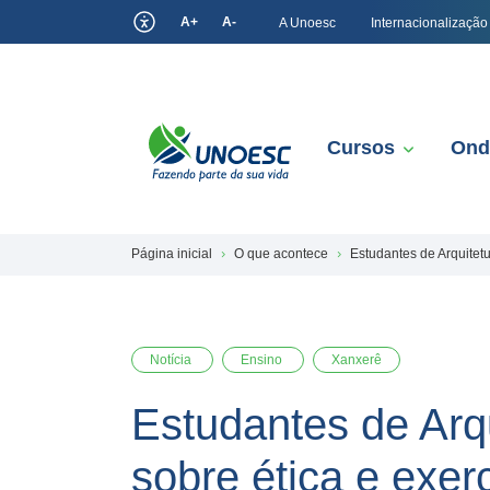
A+
A-
A Unoesc
Internacionalização
Cursos
Ond
Página inicial
O que acontece
Estudantes de Arquitetu
Notícia
Ensino
Xanxerê
Estudantes de Arq
sobre ética e exerc