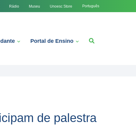
Português
Rádio
Museu
Unoesc Store
udante
Portal de Ensino
icipam de palestra