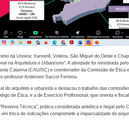
ismo da Unoesc Xanxerê, Videira, São Miguel do Oeste e Chape
ional na Arquitetura e Urbanismo”
. A atividade foi ministrada pel
nta Catarina (CAU/SC) e coordenador da Comissão de Ética e D
elo professor Anderson Saccol Ferreira.
ial do arquiteto e urbanista e destacou o trabalho das comissõ
go de Ética, e a de Exercício Profissional, que orienta e fiscali
Reserva Técnica”, prática considerada antiética e ilegal pelo
 em troca de indicações compromete a imparcialidade do arqui