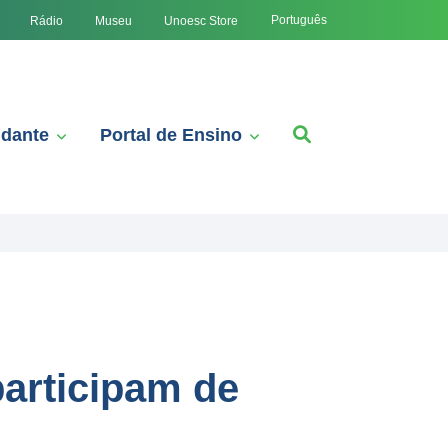
Português
Rádio
Museu
Unoesc Store
udante
Portal de Ensino
participam de