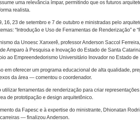
ume uma relevância ímpar, permitindo que os futuros arquiteto
orma realista.
9, 16, 23 de setembro e 7 de outubro e ministradas pelo arquit
temas: “Introdução e Uso de Ferramentas de Renderização” e “
nismo da Unoesc Xanxerê, professor Anderson Saccol Ferreira, d
de Amparo à Pesquisa e Inovação do Estado de Santa Catarina
io ao Empreendedorismo Universitário Inovador no Estado de 
o em oferecer um programa educacional de alta qualidade, prepa
lexos da área — comentou o coordenador.
utilizar ferramentas de renderização para criar representações v
ea de prototipação e design arquitetônico.
mento da Fapesc e à expertise do ministrante, Dhionatan Rodri
arreiras — finalizou Anderson.