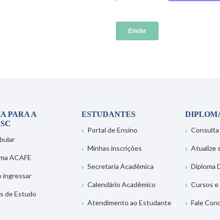
A PARA A
ESTUDANTES
DIPLOM
SC
Portal de Ensino
Consulta
bular
Minhas inscrições
Atualize
ema ACAFE
Secretaria Acadêmica
Diploma D
 ingressar
Calendário Acadêmico
Cursos e
s de Estudo
Atendimento ao Estudante
Fale Con