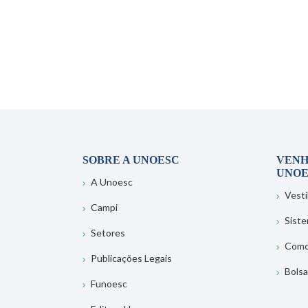
SOBRE A UNOESC
VENH
UNOE
A Unoesc
Vesti
Campi
Sist
Setores
Como
Publicações Legais
Bolsa
Funoesc