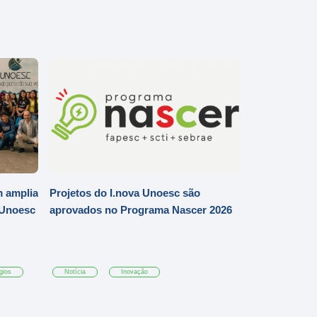
 amplia
Projetos do I.nova Unoesc são
 Unoesc
aprovados no Programa Nascer 2026
gios
Notícia
Inovação