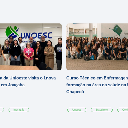
a da Unioeste visita o I.nova
Curso Técnico em Enfermagem
 em Joaçaba
formação na área da saúde na
Chapecó
Inovação
Unoesc
Estudante
Colé