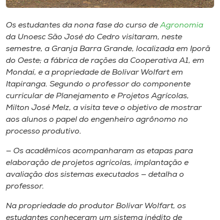
Museu
Os estudantes da nona fase do curso de
Agronomia
Unoesc
da Unoesc São José do Cedro visitaram, neste
Store
semestre, a Granja Barra Grande, localizada em Iporã
do Oeste; a fábrica de rações da Cooperativa A1, em
Mondaí, e a propriedade de Bolívar Wolfart em
Itapiranga. Segundo o professor do componente
Selecione
curricular de Planejamento e Projetos Agrícolas,
o idioma
Milton José Melz, a visita teve o objetivo de mostrar
aos alunos o papel do engenheiro agrônomo no
processo produtivo.
A+
— Os acadêmicos acompanharam as etapas para
A-
elaboração de projetos agrícolas, implantação e
avaliação dos sistemas executados — detalha o
professor.
Na propriedade do produtor Bolívar Wolfart, os
estudantes conheceram um sistema inédito de