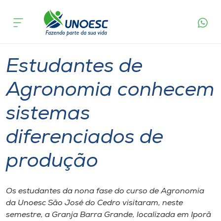
Página
O que
Estudantes de Agronomia conhecem sistemas
inicial
acontece
diferenciados de produção
Cursos
Graduação
São José do Cedro
Onde estamos
Estudantes de
Pesquisa
Agronomia conhecem
sistemas
Atendimento ao Estudante
diferenciados de
Portal de Ensino
produção
A
Unoesc
Os estudantes da nona fase do curso de Agronomia
da Unoesc São José do Cedro visitaram, neste
Internacionalização
semestre, a Granja Barra Grande, localizada em Iporã