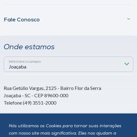
Fale Conosco
Onde estamos
Selecione o campus
Rua Getúlio Vargas, 2125 - Bairro Flor da Serra
Joaçaba - SC - CEP 89600-000
Telefone (49) 3551-2000
Siga a Unoesc
Nós utilizamos os Cookies para tornar suas interações
com nosso site mais significativa. Eles nos ajudam a