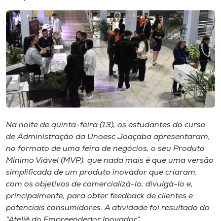
I.nova
Diplomados
Cultura
CPA
Na noite de quinta-feira (13), os estudantes do curso
de Administração da Unoesc Joaçaba apresentaram,
Biblioteca
no formato de uma feira de negócios, o seu Produto
Mínimo Viável (MVP), que nada mais é que uma versão
Editora
simplificada de um produto inovador que criaram,
com os objetivos de comercializá-lo, divulgá-lo e,
principalmente, para obter feedback de clientes e
Rádio
potenciais consumidores. A atividade foi resultado do
“Ateliê do Empreendedor Inovador”.