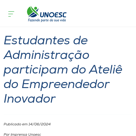
Página inicial
O que acontece
Estudantes de Administração partici
Cursos
Graduação
Notícia
Aulas
Joaçaba
Onde estamos
Estudantes de
Pesquisa
Administração
participam do Ateliê
Atendimento ao Estudante
do Empreendedor
Portal de Ensino
Inovador
A
Unoesc
Publicado em 14/06/2024
Internacionalização
Por Imprensa Unoesc