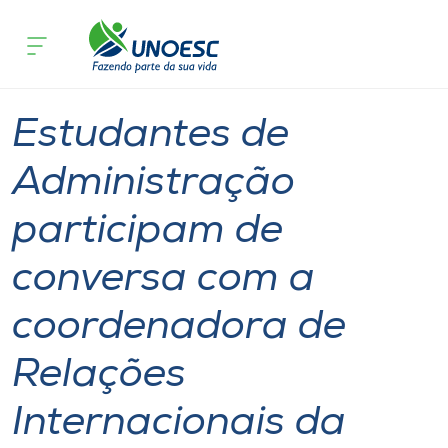
Página inicial
O que acontece
Estudantes de Administração partici
Cursos
Graduação
Campos Novos
Onde estamos
Estudantes de
Pesquisa
Administração
participam de
Atendimento ao Estudante
conversa com a
Portal de Ensino
coordenadora de
A
Relações
Unoesc
Internacionais da
Internacionalização