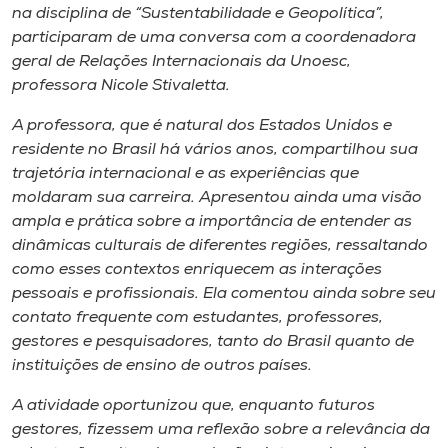
Museu
na disciplina de “Sustentabilidade e Geopolítica”,
participaram de uma conversa com a coordenadora
geral de Relações Internacionais da Unoesc,
Unoesc
professora Nicole Stivaletta.
Store
A professora, que é natural dos Estados Unidos e
residente no Brasil há vários anos, compartilhou sua
trajetória internacional e as experiências que
Selecione
moldaram sua carreira. Apresentou ainda uma visão
o idioma
ampla e prática sobre a importância de entender as
dinâmicas culturais de diferentes regiões, ressaltando
como esses contextos enriquecem as interações
pessoais e profissionais. Ela comentou ainda sobre seu
A+
contato frequente com estudantes, professores,
A-
gestores e pesquisadores, tanto do Brasil quanto de
instituições de ensino de outros países.
A atividade oportunizou que, enquanto futuros
gestores, fizessem uma reflexão sobre a relevância da