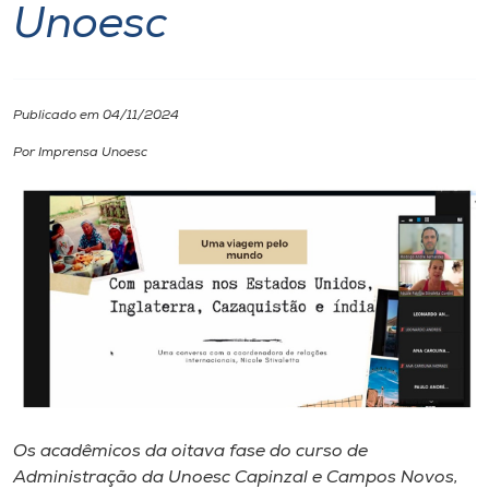
Unoesc
I.nova
Diplomados
Publicado em 04/11/2024
Por Imprensa Unoesc
Cultura
CPA
Biblioteca
Editora
Rádio
Os acadêmicos da oitava fase do curso de
Administração da Unoesc Capinzal e Campos Novos,