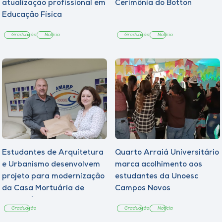
atualização profissional em
Cerimônia do Botton
Educação Física
Graduação
Notícia
Graduação
Notícia
Estudantes de Arquitetura
Quarto Arraiá Universitário
e Urbanismo desenvolvem
marca acolhimento aos
projeto para modernização
estudantes da Unoesc
da Casa Mortuária de
Campos Novos
Tangará
Graduação
Graduação
Notícia