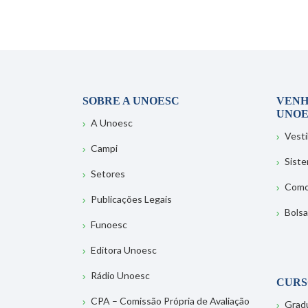
SOBRE A UNOESC
VENH
UNOE
A Unoesc
Vesti
Campi
Sist
Setores
Como
Publicações Legais
Bolsa
Funoesc
Editora Unoesc
Rádio Unoesc
CURS
CPA – Comissão Própria de Avaliação
Grad