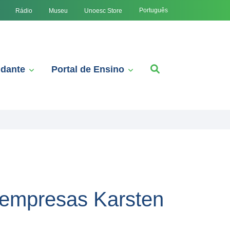
Português
Rádio
Museu
Unoesc Store
udante
Portal de Ensino
 empresas Karsten