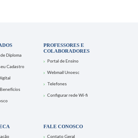
ADOS
PROFESSORES E
COLABORADORES
 de Diploma
Portal de Ensino
 seu Cadastro
Webmail Unoesc
igital
Telefones
 Benefícios
Configurar rede Wi-fi
osco
TECA
FALE CONOSCO
tação
Contato Geral