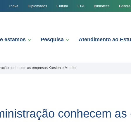
I.nova
Diplomados
Cultura
CPA
Biblioteca
Editora
e estamos
Pesquisa
Atendimento ao Est
tração conhecem as empresas Karsten e Mueller
ministração conhecem as