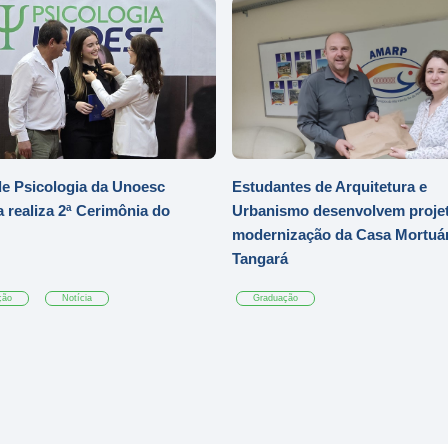
e Psicologia da Unoesc
Estudantes de Arquitetura e
 realiza 2ª Cerimônia do
Urbanismo desenvolvem projet
modernização da Casa Mortuár
Tangará
ção
Notícia
Graduação