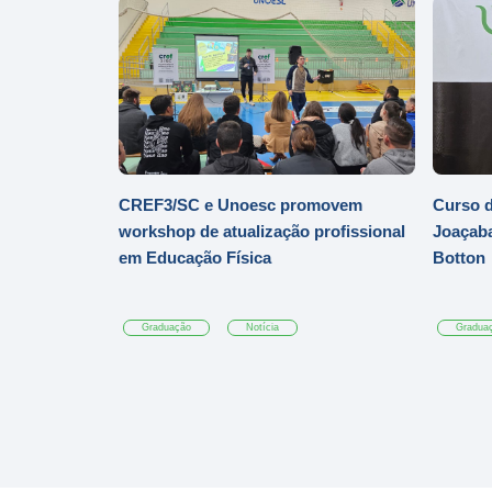
CREF3/SC e Unoesc promovem
Curso d
workshop de atualização profissional
Joaçaba
em Educação Física
Botton
Graduação
Notícia
Gradua