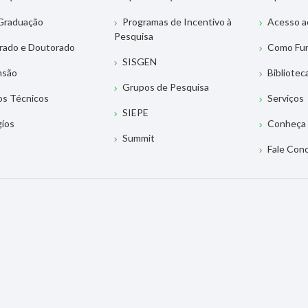
Graduação
Programas de Incentivo à
Acesso a
Pesquisa
rado e Doutorado
Como Fu
SISGEN
nsão
Bibliotec
Grupos de Pesquisa
os Técnicos
Serviços
SIEPE
gios
Conheça 
Summit
Fale Con