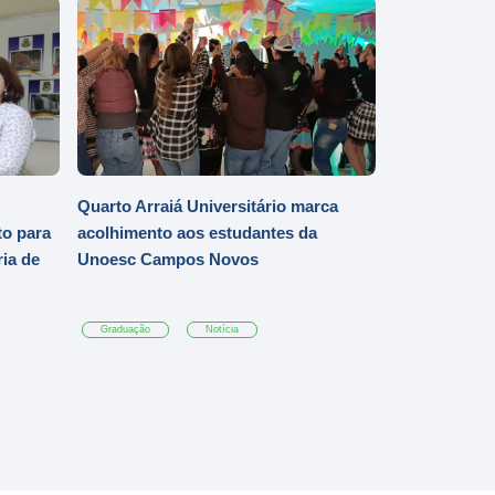
Quarto Arraiá Universitário marca
o para
acolhimento aos estudantes da
ia de
Unoesc Campos Novos
Graduação
Notícia