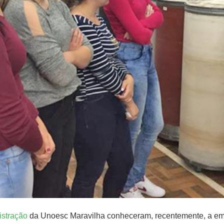
istração
da Unoesc Maravilha conheceram, recentemente, a em