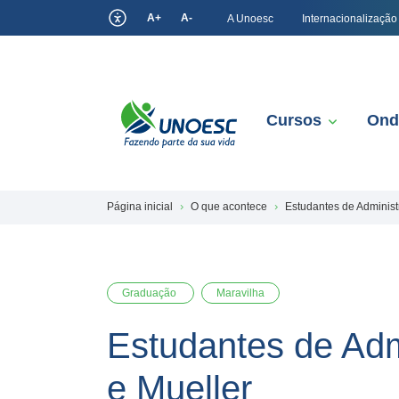
A+
A-
A Unoesc
Internacionalização
Cursos
Ond
Página inicial
O que acontece
Estudantes de Adminis
Graduação
Maravilha
Estudantes de Ad
e Mueller