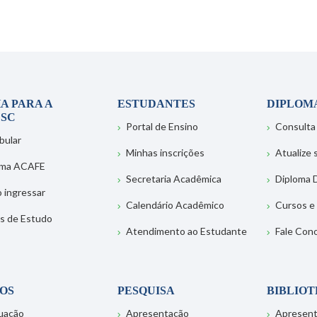
A PARA A
ESTUDANTES
DIPLOM
SC
Portal de Ensino
Consulta
bular
Minhas inscrições
Atualize
ema ACAFE
Secretaria Acadêmica
Diploma D
 ingressar
Calendário Acadêmico
Cursos e
s de Estudo
Atendimento ao Estudante
Fale Con
OS
PESQUISA
BIBLIO
uação
Apresentação
Apresen