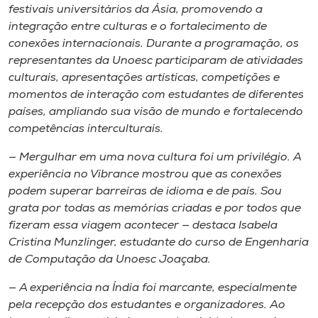
Museu
festivais universitários da Ásia, promovendo a
integração entre culturas e o fortalecimento de
conexões internacionais. Durante a programação, os
Unoesc
representantes da Unoesc participaram de atividades
Store
culturais, apresentações artísticas, competições e
momentos de interação com estudantes de diferentes
países, ampliando sua visão de mundo e fortalecendo
competências interculturais.
Selecione
o idioma
— Mergulhar em uma nova cultura foi um privilégio. A
experiência no Vibrance mostrou que as conexões
podem superar barreiras de idioma e de país. Sou
grata por todas as memórias criadas e por todos que
A+
fizeram essa viagem acontecer — destaca Isabela
A-
Cristina Munzlinger, estudante do curso de Engenharia
de Computação da Unoesc Joaçaba.
— A experiência na Índia foi marcante, especialmente
pela recepção dos estudantes e organizadores. Ao