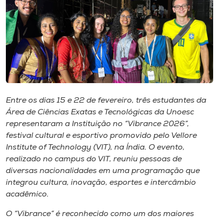
I.nova
Diplomados
Cultura
Entre os dias 15 e 22 de fevereiro, três estudantes da
CPA
Área de Ciências Exatas e Tecnológicas da Unoesc
representaram a Instituição no “Vibrance 2026”,
festival cultural e esportivo promovido pelo Vellore
Biblioteca
Institute of Technology (VIT), na Índia. O evento,
realizado no campus do VIT, reuniu pessoas de
Editora
diversas nacionalidades em uma programação que
integrou cultura, inovação, esportes e intercâmbio
acadêmico.
Rádio
O “Vibrance” é reconhecido como um dos maiores