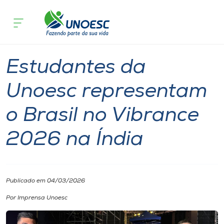
Página inicial
O que acontece
Estudantes da Unoesc representam o B
Cursos
Notícia
International
Joaçaba
Videira
Onde estamos
Estudantes da
Pesquisa
Unoesc representam
o Brasil no Vibrance
Atendimento ao Estudante
2026 na Índia
Portal de Ensino
A
Publicado em 04/03/2026
Unoesc
Por Imprensa Unoesc
Internacionalização