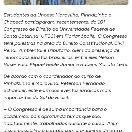
Museu
Estudantes da Unoesc Maravilha, Pinhalzinho e
Unoesc
Chapecó participaram, recentemente, do 10º
Store
Congresso de Direito da Universidade Federal de
Santa Catarina (UFSC) em Florianópolis. O Congresso
teve palestras na área do Direito Constitucional, Civil,
Penal, Ambiental e Tributário, além da presença de
Selecione
renomados juristas brasileiros, entre eles Nelson
o idioma
Rosenvald, Miguel Reale Júnior e Rubens Morato Leite.
De acordo com o coordenador do curso de
Pinhalzinho e Maravilha, Peterson Fernando
A+
Schaedler, este é um dos eventos jurídicos mais
A-
importantes do Sul do Brasil.
— O Congresso é de suma importância para o
acadêmico, pois aprofunda temas que são,
habitualmente, trabalhados durante o curso. Além
disso, possibilita o contato com o ambiente de outra