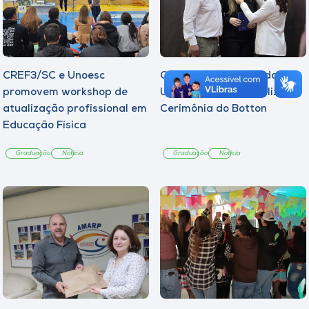
CREF3/SC e Unoesc
Curso de Psicologia da
promovem workshop de
Unoesc Joaçaba realiza 2ª
atualização profissional em
Cerimônia do Botton
Educação Física
Graduação
Notícia
Graduação
Notícia