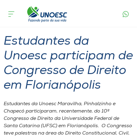
Página
O que
Estudantes da Unoesc participam de
inicial
acontece
Congresso de Direito em Florianópolis
Cursos
Graduação
Pinhalzinho
Onde estamos
Estudantes da
Pesquisa
Unoesc participam de
Congresso de Direito
Atendimento ao Estudante
em Florianópolis
Portal de Ensino
Estudantes da Unoesc Maravilha, Pinhalzinho e
A
Chapecó participaram, recentemente, do 10º
Unoesc
Congresso de Direito da Universidade Federal de
Santa Catarina (UFSC) em Florianópolis. O Congresso
Internacionalização
teve palestras na área do Direito Constitucional, Civil,