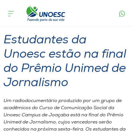
Página
O que
Estudantes da Unoesc estão na final do
inicial
acontece
Prêmio Unimed de Jornalismo
Cursos
Graduação
Joaçaba
Onde estamos
Estudantes da
Pesquisa
Unoesc estão na final
do Prêmio Unimed de
Atendimento ao Estudante
Jornalismo
Portal de Ensino
Um radiodocumentário produzido por um grupo de
A
acadêmicos do Curso de Comunicação Social da
Unoesc
Unoesc Campus de Joaçaba está na final do Prêmio
Unimed de Jornalismo, cujos vencedores serão
Internacionalização
conhecidos na próxima sexta-feira. Os estudantes da