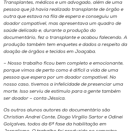
Museu
Transplantes, médicos e um advogado, além de uma
pessoa que já havia realizado transplante de órgão e
outra que estava na fila de espera e conseguiu um
Unoesc
doador compatível, mas apresentava um quadro de
Store
saúde delicado e, durante a produção do
documentário, fez o transplante e acabou falecendo. A
produção também tem enquetes e dados a respeito da
doação de órgãos e tecidos em Joaçaba.
Selecione
o idioma
– Nosso trabalho ficou bem completo e emocionante,
porque vimos de perto como é difícil a vida de uma
pessoa que espera por um doador compatível. No
nosso caso, tivemos a infelicidade de presenciar uma
A+
morte. Isso serviu de estímulo para a gente também
A-
ser doador – conta Jéssica.
Os outros alunos autores do documentário são
Christian Andrei Conte, Diogo Virgílio Sartor e Odinei
Golçalves, todos da 6ª fase da habilitação em