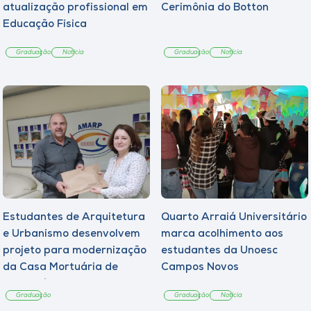
atualização profissional em
Cerimônia do Botton
Educação Física
Graduação
Notícia
Graduação
Notícia
Estudantes de Arquitetura
Quarto Arraiá Universitário
e Urbanismo desenvolvem
marca acolhimento aos
projeto para modernização
estudantes da Unoesc
da Casa Mortuária de
Campos Novos
Tangará
Graduação
Graduação
Notícia