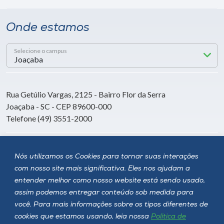
Onde estamos
Selecione o campus
Rua Getúlio Vargas, 2125 - Bairro Flor da Serra
Joaçaba - SC - CEP 89600-000
Telefone (49) 3551-2000
Siga a Unoesc
Nós utilizamos os Cookies para tornar suas interações
com nosso site mais significativa. Eles nos ajudam a
entender melhor como nosso website está sendo usado,
assim podemos entregar conteúdo sob medida para
você. Para mais informações sobre os tipos diferentes de
cookies que estamos usando, leia nossa
Política de